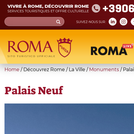
Skip
+390
VIVRE À ROME, DÉCOUVRIR ROME
to
SERVICES TOURISTIQUES ET OFFRE CULTURELLE
main
Search
SUIVEZ-NOUS SUR:
content
form
Recherche
You
Home
/
Découvrez Rome
/
La Ville
/
Monuments
/
Pala
are
here
Palais Neuf