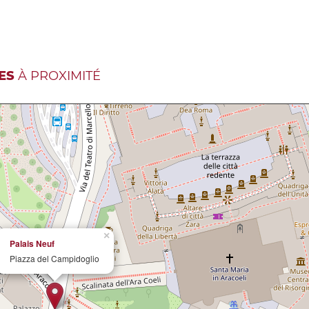
ES
À PROXIMITÉ
×
Palais Neuf
Piazza del Campidoglio