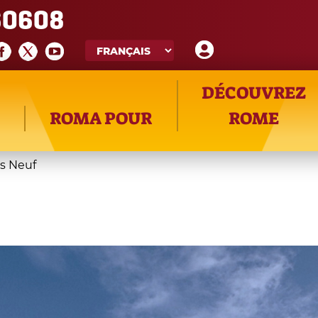
60608
DÉCOUVREZ
ROMA POUR
ROME
is Neuf