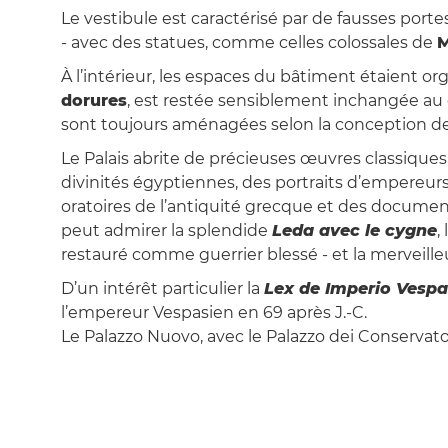
Le vestibule est caractérisé par de fausses por
- avec des statues, comme celles colossales de
M
À l’intérieur, les espaces du bâtiment étaient o
dorures
, est restée sensiblement inchangée au co
sont toujours aménagées selon la conception de l
Le Palais abrite de précieuses œuvres classique
divinités égyptiennes, des portraits d’empereur
oratoires de l’antiquité grecque et des docume
peut admirer la splendide
Leda avec le cygne
,
restauré comme guerrier blessé - et la merveill
D’un intérêt particulier la
Lex de Imperio Vespa
l’empereur Vespasien en 69 après J.-C.
Le Palazzo Nuovo, avec le Palazzo dei Conservator