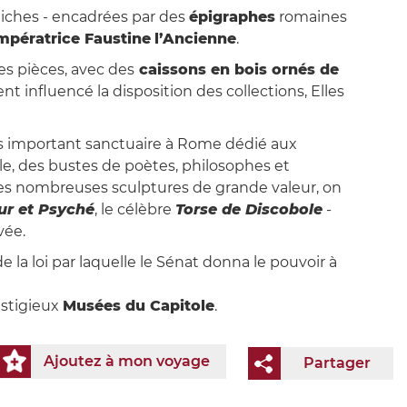
niches - encadrées par des
épigraphes
romaines
mpératrice Faustine
l’Ancienne
.
es pièces, avec des
caissons en bois ornés de
t influencé la disposition des collections, Elles
lus important sanctuaire à Rome dédié aux
le, des bustes de poètes, philosophes et
les nombreuses sculptures de grande valeur, on
ur et Psyché
, le célèbre
Torse de Discobole
-
vée.
 la loi par laquelle le Sénat donna le pouvoir à
estigieux
Musées du Capitole
.
Ajoutez à mon voyage
Partager