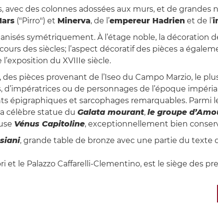
tes, avec des colonnes adossées aux murs, et de grandes 
ars
("Pirro") et
Minerva
, de l’
empereur Hadrien
et de l’
i
rganisés symétriquement. À l’étage noble, la décoration d
urs des siècles; l’aspect décoratif des pièces a égalemen
’exposition du XVIIIe siècle.
s, des pièces provenant de l’Iseo du Campo Marzio, le p
s, d’impératrices ou de personnages de l’époque impéria
nts épigraphiques et sarcophages remarquables. Parmi 
 la célèbre statue du
Galata mourant
,
le groupe d’Amo
euse
Vénus Capitoline
, exceptionnellement bien conser
siani
, grande table de bronze avec une partie du texte de
i et le Palazzo Caffarelli-Clementino, est le siège des pr