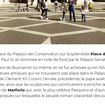
ace du Palazzo dei Conservatori, sur la splendide
Place d
ul III, et dominée en toile de fond par le Palazzo Senat
ans de Buonarroti lui-même, et ne fut achevée qu’en 16
statues antiques qui ne trouvaient pas place dans le Pala
de Clément XII Corsini; l’année précédente, le pape avait
s, ainsi que les sculptures qui continuèrent à enrichir l
e de
Marforio
qui, avec le plus célèbre Pasquino et d’aut
époques sur lesquelles le peuple romain placardait des