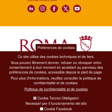
Préférences de cookies
Ce site utilise des cookies techniques et de tiers.
Vous pouvez librement donner, refuser ou révoquer votre
Dipartimento Grandi Eventi, Sport, Turismo e Moda.
consentement à tout moment en accédant au panneau des
Via di San Basilio, 51
préférences de cookies, accessible depuis le pied de page.
00187 Roma
Pour plus d'informations, veuillez consulter la politique de
confidentialité et de cookies.
CONTACT CENTER TEL. 06 06 08
Politique de confidentialité et de cookies
CONTATTA LA REDAZIONE
Cookie Tecnici Obbligatori
Necessari per il funzionamento del sito
Cookie Facebook
PRIVACY