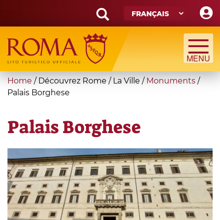
Skip
to
main
Search
content
form
Recherche
You
Home
/
Découvrez Rome
/
La Ville
/
Monuments
/
are
Palais Borghese
here
Palais Borghese