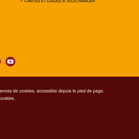
CARTES ET GUIDES À TÉLÉCHARGER
nces de cookies, accessible depuis le pied de page.
 cookies.
CONTACT CENTER TEL. 06 06 08
CONTATTA LA REDAZIONE