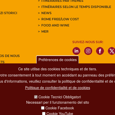
ITINÉRAIRES PAR THÈMES
ITINÉRAIRES SELON LE TEMPS DISPONIBLE
ZI STORICI
NEWS
ROME FREE/LOW COST
FOOD AND WINE
MER
SUIVEZ-NOUS SUR:
OS DE NOUS
Préférences de cookies
CTS
Ce site utilise des cookies techniques et de tiers.
Z-VOUS À NOTRE NEWSLETTER
votre consentement à tout moment en accédant au panneau des préfére
s d'informations, veuillez consulter la politique de confidentialité et de
Politique de confidentialité et de cookies
Dipartimento Grandi Eventi, Sport, Turismo e Moda.
Cookie Tecnici Obbligatori
Via di San Basilio, 51
Necessari per il funzionamento del sito
00187 Roma
Cookie Facebook
Cookie YouTube