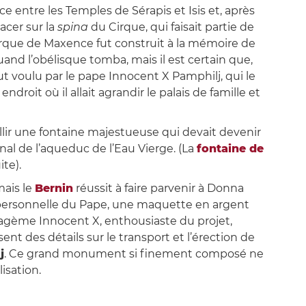
e entre les Temples de Sérapis et Isis et, après
acer sur la
spina
du Cirque, qui faisait partie de
irque de Maxence fut construit à la mémoire de
uand l’obélisque tomba, mais il est certain que,
 voulu par le pape Innocent X Pamphilj, qui le
ndroit où il allait agrandir le palais de famille et
illir une fontaine majestueuse qui devait devenir
final de l’aqueduc de l’Eau Vierge. (La
fontaine de
te).
mais le
Bernin
réussit à faire parvenir à Donna
e personnelle du Pape, une maquette en argent
atagème Innocent X, enthousiaste du projet,
sent des détails sur le transport et l’érection de
j
. Ce grand monument si finement composé ne
lisation.