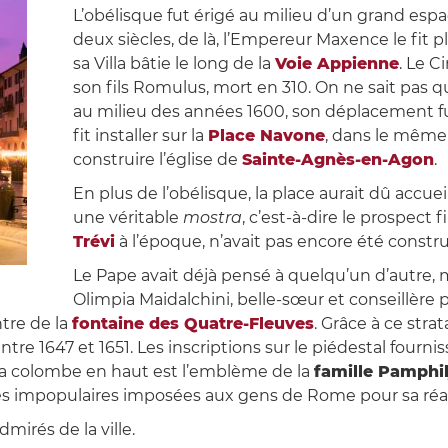
L’obélisque fut érigé au milieu d’un grand espac
deux siècles, de là, l’Empereur Maxence le fit pl
sa Villa bâtie le long de la
Voie Appienne
. Le C
son fils Romulus, mort en 310. On ne sait pas q
au milieu des années 1600, son déplacement fut
fit installer sur la
Place Navone
, dans le même e
construire l’église de
Sainte-Agnès-en-Agon
.
En plus de l’obélisque, la place aurait dû accue
une véritable
mostra
, c’est-à-dire le prospect 
Trévi
à l’époque, n’avait pas encore été construi
Le Pape avait déjà pensé à quelqu’un d’autre, 
Olimpia Maidalchini, belle-sœur et conseillèr
ntre de la
fontaine des Quatre-Fleuves
. Grâce à ce str
tre 1647 et 1651. Les inscriptions sur le piédestal fournis
e. La colombe en haut est l’emblème de la
famille Pamphil
axes impopulaires imposées aux gens de Rome pour sa réa
mirés de la ville.