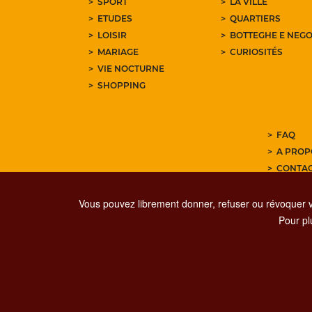
SPORT
LA VILLE
ETUDES
QUARTIERS
LOISIR
BOTTEGHE E NEGO
MARIAGE
CURIOSITÉS
VIE NOCTURNE
SHOPPING
FAQ
A PROP
CONTA
ABONNE
Vous pouvez librement donner, refuser ou révoquer 
Pour plu