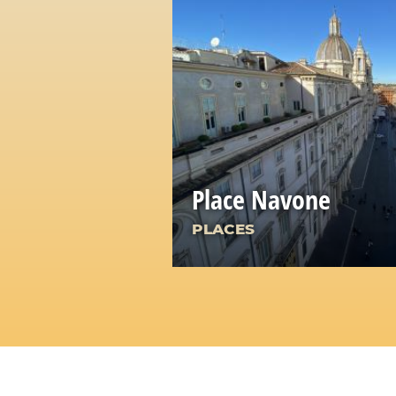
Place Navone
PLACES
L'un des complexes urbains
spectaculaires de la Rome