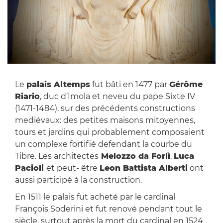
Le
palais Altemps
fut bâti en 1477 par
Gérôme
Riario
, duc d’Imola et neveu du pape Sixte IV
(1471-1484), sur des précédents constructions
mediévaux: des petites maisons mitoyennes,
tours et jardins qui probablement composaient
un complexe fortifié defendant la courbe du
Tibre. Les architectes
Melozzo da Forlì
,
Luca
Pacioli
et peut- être
Leon Battista Alberti
ont
aussi participé à la construction.
En 1511 le palais fut acheté par le cardinal
François Soderini et fut renové pendant tout le
siècle, surtout après la mort du cardinal en 1524