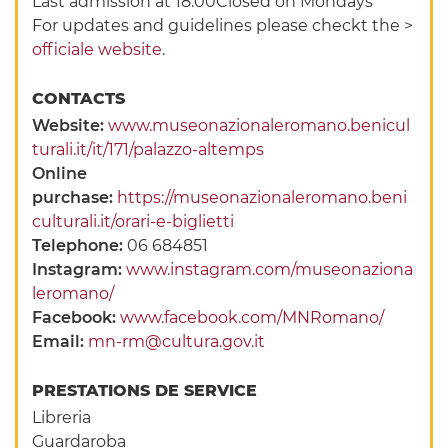
Last admission at 18.00Closed on Mondays
For updates and guidelines please checkt the >
officiale website
.
CONTACTS
Website:
www.museonazionaleromano.benicul
turali.it/it/171/palazzo-altemps
Online
purchase:
https://museonazionaleromano.beni
culturali.it/orari-e-biglietti
Telephone:
06 684851
Instagram:
www.instagram.com/museonaziona
leromano/
Facebook:
www.facebook.com/MNRomano/
Email:
mn-rm@cultura.gov.it
PRESTATIONS DE SERVICE
Libreria
Guardaroba