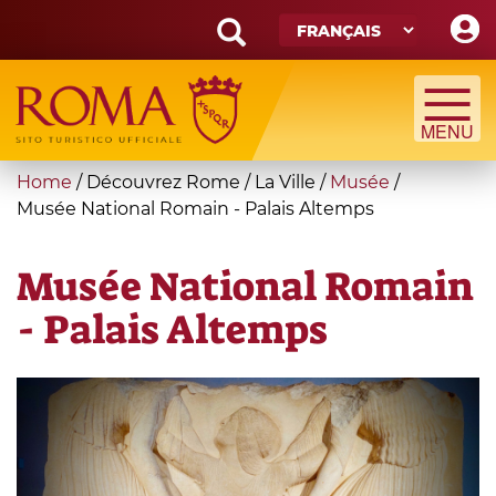
Skip
to
main
Search
content
form
Recherche
You
Home
/
Découvrez Rome
/
La Ville
/
Musée
/
are
Musée National Romain - Palais Altemps
here
Musée National Romain
- Palais Altemps