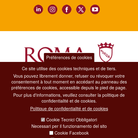
Préférences de cookies
Ce site utilise des cookies techniques et de tiers.
Vous pouvez librement donner, refuser ou révoquer votre
Dipartimento Grandi Eventi, Sport, Turismo e Moda.
consentement à tout moment en accédant au panneau des
Via di San Basilio, 51
préférences de cookies, accessible depuis le pied de page.
00187 Roma
Pour plus d'informations, veuillez consulter la politique de
confidentialité et de cookies.
CONTACT CENTER TEL. 06 06 08
Politique de confidentialité et de cookies
CONTATTA LA REDAZIONE
Cookie Tecnici Obbligatori
Necessari per il funzionamento del sito
Cookie Facebook
PRIVACY