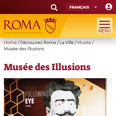
Skip
to
main
Search
content
form
Recherche
You
Home
/
Découvrez Rome
/
La Ville
/
Musée
/
are
Musée des Illusions
here
Musée des Illusions