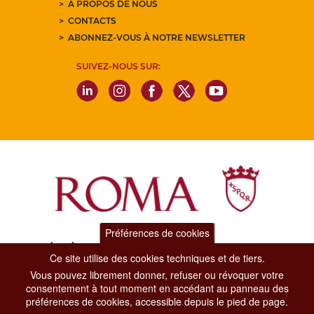
A PROPOS DE NOUS
CONTACTS
ABONNEZ-VOUS À NOTRE NEWSLETTER
SUIVEZ-NOUS SUR:
Préférences de cookies
Dipartimento Grandi Eventi, Sport, Turismo e Moda.
Ce site utilise des cookies techniques et de tiers.
Via di San Basilio, 51
00187 Roma
Vous pouvez librement donner, refuser ou révoquer votre
consentement à tout moment en accédant au panneau des
préférences de cookies, accessible depuis le pied de page.
CONTACT CENTER TEL. 06 06 08