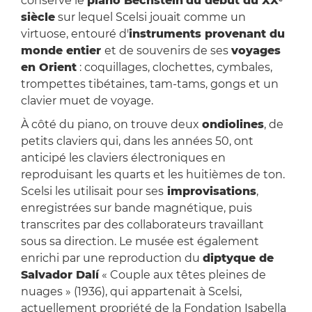
conservé le
piano Bechstein
du début du XXᵉ
siècle
sur lequel Scelsi jouait comme un
virtuose, entouré d'
instruments provenant du
monde entier
et de souvenirs de ses
voyages
en Orient
: coquillages, clochettes, cymbales,
trompettes tibétaines, tam-tams, gongs et un
clavier muet de voyage.
À côté du piano, on trouve deux
ondiolines
, de
petits claviers qui, dans les années 50, ont
anticipé les claviers électroniques en
reproduisant les quarts et les huitièmes de ton.
Scelsi les utilisait pour ses
improvisations
,
enregistrées sur bande magnétique, puis
transcrites par des collaborateurs travaillant
sous sa direction. Le musée est également
enrichi par une reproduction du
diptyque de
Salvador Dalí
« Couple aux têtes pleines de
nuages » (1936), qui appartenait à Scelsi,
actuellement propriété de la Fondation Isabella