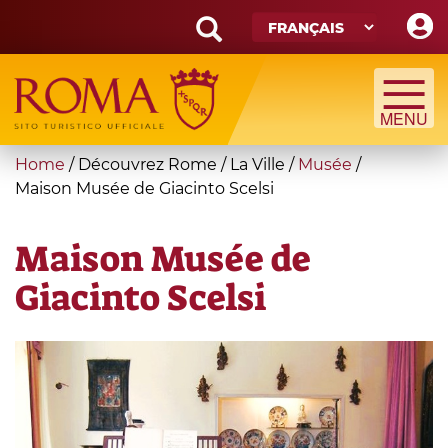
Skip
to
main
Search
content
form
Recherche
You
Home
/
Découvrez Rome
/
La Ville
/
Musée
/
are
Maison Musée de Giacinto Scelsi
here
Maison Musée de
Giacinto Scelsi