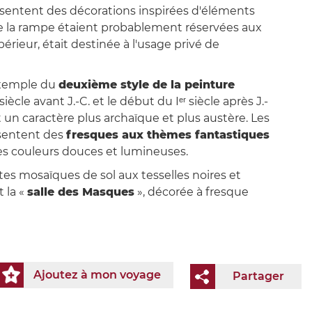
ésentent des décorations inspirées d'éléments
de la rampe étaient probablement réservées aux
upérieur, était destinée à l'usage privé de
exemple du
deuxième style de la peinture
siècle avant J.-C. et le début du Iᵉʳ siècle après J.-
t un caractère plus archaïque et plus austère. Les
ésentent des
fresques aux thèmes fantastiques
des couleurs douces et lumineuses.
tes mosaïques de sol aux tesselles noires et
t la «
salle des Masques
», décorée à fresque
Ajoutez à mon voyage
Partager