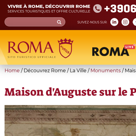
Skip
+390
VIVRE À ROME, DÉCOUVRIR ROME
to
SERVICES TOURISTIQUES ET OFFRE CULTURELLE
main
Search
SUIVEZ-NOUS SUR:
content
form
Recherche
You
Home
/
Découvrez Rome
/
La Ville
/
Monuments
/
Mais
are
here
Maison d'Auguste sur le 