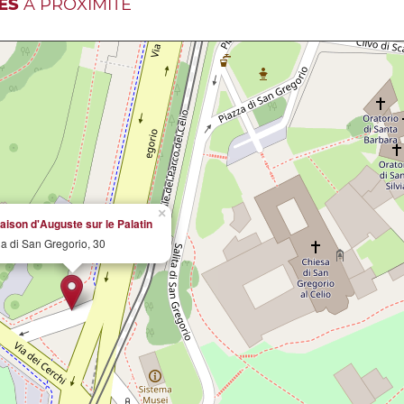
ES
À PROXIMITÉ
×
aison d'Auguste sur le Palatin
ia di San Gregorio, 30