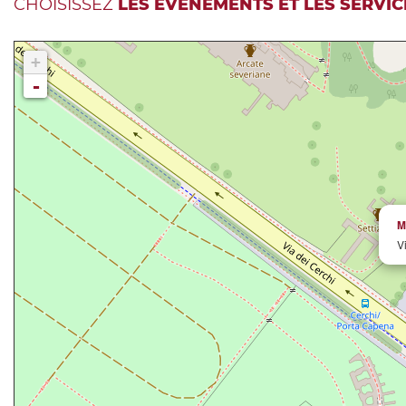
CHOISISSEZ
LES ÉVÉNEMENTS ET LES SERVIC
+
-
M
V