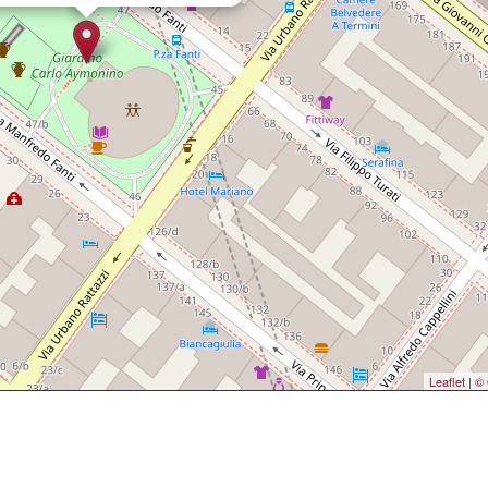
Leaflet
|
© 