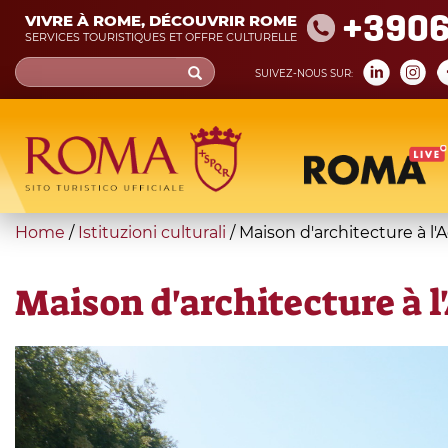
Skip
+390
VIVRE À ROME, DÉCOUVRIR ROME
to
SERVICES TOURISTIQUES ET OFFRE CULTURELLE
main
Search
SUIVEZ-NOUS SUR:
content
form
Recherche
You
Home
/
Istituzioni culturali
/
Maison d'architecture à 
are
here
Maison d'architecture à