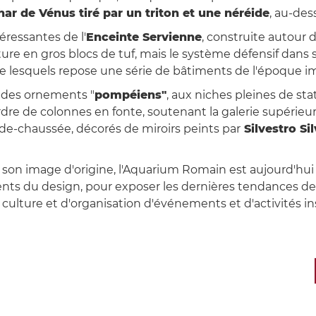
har de Vénus tiré par un triton et une néréide
, au-des
téressantes de l'
Enceinte Servienne
, construite autour
ure en gros blocs de tuf, mais le système défensif dans s
tre lesquels repose une série de bâtiments de l'époque im
dides ornements "
pompéiens"
, aux niches pleines de stat
dre de colonnes en fonte, soutenant la galerie supérieure
-de-chaussée, décorés de miroirs peints par
Silvestro Sil
r son image d'origine, l'Aquarium Romain est aujourd'hui 
nts du design, pour exposer les dernières tendances de l'a
ulture et d'organisation d'événements et d'activités ins