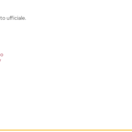
o ufficiale.
no
/