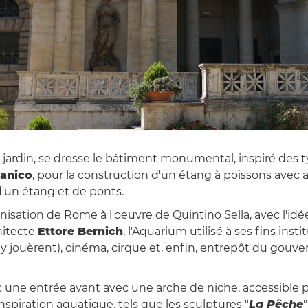
t jardin, se dresse le bâtiment monumental, inspiré des t
ganico
, pour la construction d'un étang à poissons avec
d'un étang et de ponts.
nisation de Rome à l'oeuvre de Quintino Sella, avec l'idée
chitecte
Ettore Bernich
, l'Aquarium utilisé à ses fins in
ani y jouèrent), cinéma, cirque et, enfin, entrepôt du gou
 une entrée avant avec une arche de niche, accessible p
spiration aquatique, tels que les sculptures "
La Pêche
"