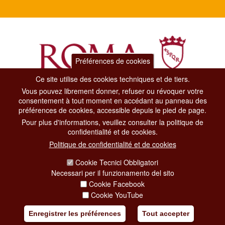
Préférences de cookies
Ce site utilise des cookies techniques et de tiers.
Vous pouvez librement donner, refuser ou révoquer votre
Dipartimento Grandi Eventi, Sport, Turismo e Moda.
consentement à tout moment en accédant au panneau des
Via di San Basilio, 51
préférences de cookies, accessible depuis le pied de page.
00187 Roma
Pour plus d'informations, veuillez consulter la politique de
confidentialité et de cookies.
CONTACT CENTER TEL. 06 06 08
Politique de confidentialité et de cookies
CONTATTA LA REDAZIONE
Cookie Tecnici Obbligatori
Necessari per il funzionamento del sito
Cookie Facebook
PRIVACY
Cookie YouTube
SOCIAL MEDIA POLICY
Enregistrer les préférences
Tout accepter
CREDITS