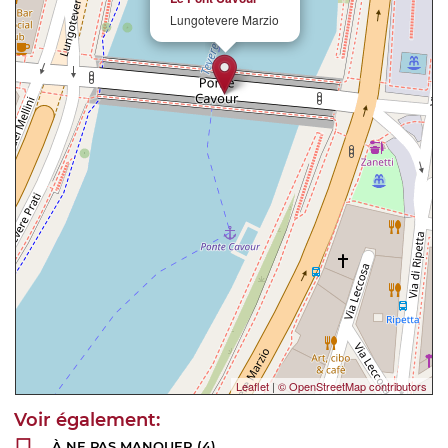
Lungotevere Marzio
Leaflet
|
© OpenStreetMap contributors
À NE PAS MANQUER
(4)