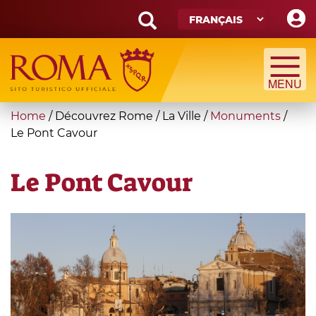
Skip
to
main
Search
content
form
Recherche
You
Home
/
Découvrez Rome
/
La Ville
/
Monuments
/
are
Le Pont Cavour
here
Le Pont Cavour