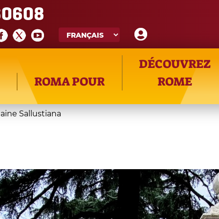
60608
DÉCOUVREZ
ROMA POUR
ROME
aine Sallustiana