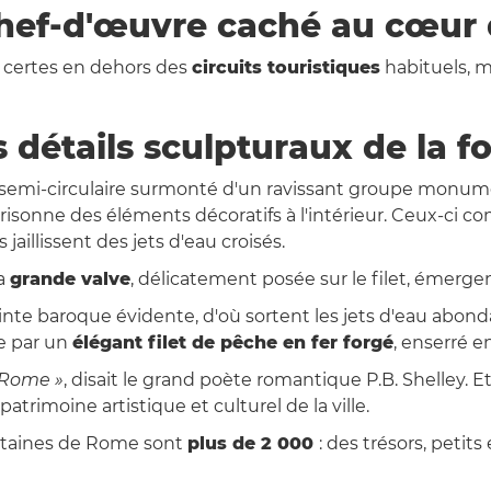
chef-d'œuvre caché au cœur
 certes en dehors des
circuits touristiques
habituels, m
s détails sculpturaux de la f
 semi-circulaire surmonté d'un ravissant groupe monume
risonne des éléments décoratifs à l'intérieur. Ceux-ci
aillissent des jets d'eau croisés.
la
grande valve
, délicatement posée sur le filet, émerge
einte baroque évidente, d'où sortent les jets d'eau abon
e par un
élégant filet de pêche en fer forgé
, enserré 
à Rome »
, disait le grand poète romantique P.B. Shelley. Et 
trimoine artistique et culturel de la ville.
ontaines de Rome sont
plus de 2 000
: des trésors, petit