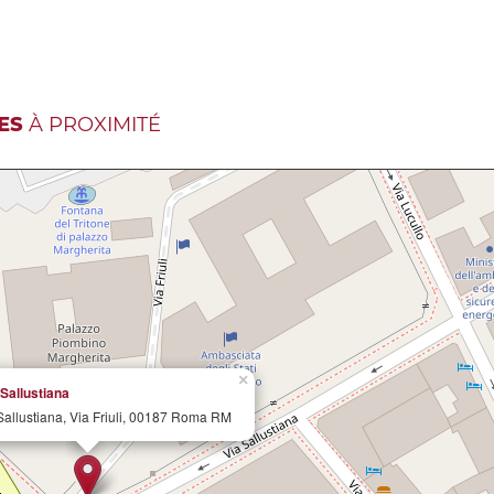
ES
À PROXIMITÉ
×
Sallustiana
allustiana, Via Friuli, 00187 Roma RM