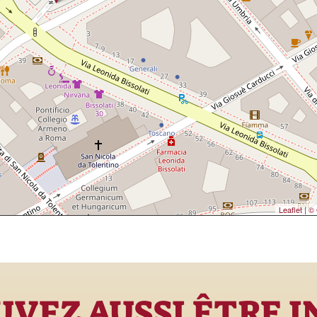
Leaflet
|
© 
VEZ AUSSI ÊTRE 