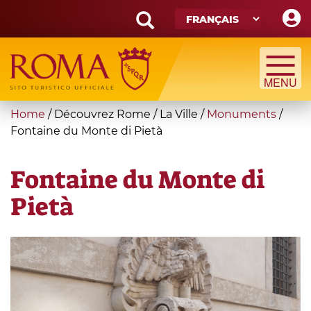
Skip
to
main
Search
content
form
Recherche
You
Home
/
Découvrez Rome
/
La Ville
/
Monuments
/
are
Fontaine du Monte di Pietà
here
Fontaine du Monte di
Pietà