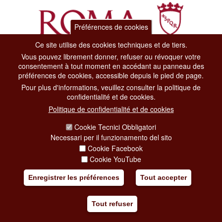
Préférences de cookies
Ce site utilise des cookies techniques et de tiers.
Vous pouvez librement donner, refuser ou révoquer votre
Dipartimento Grandi Eventi, Sport, Turismo e Moda.
consentement à tout moment en accédant au panneau des
Via di San Basilio, 51
préférences de cookies, accessible depuis le pied de page.
00187 Roma
Pour plus d'informations, veuillez consulter la politique de
confidentialité et de cookies.
CONTACT CENTER TEL. 06 06 08
Politique de confidentialité et de cookies
CONTATTA LA REDAZIONE
Cookie Tecnici Obbligatori
Necessari per il funzionamento del sito
Cookie Facebook
PRIVACY
Cookie YouTube
SOCIAL MEDIA POLICY
Enregistrer les préférences
Tout accepter
CREDITS
Tout refuser
COPYRIGHT