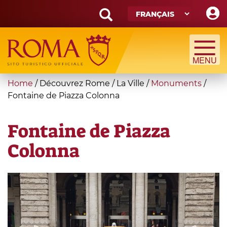
Skip
to
main
Search
content
form
Recherche
You
Home
/
Découvrez Rome
/
La Ville
/
Monuments
/
are
Fontaine de Piazza Colonna
here
Fontaine de Piazza
Colonna