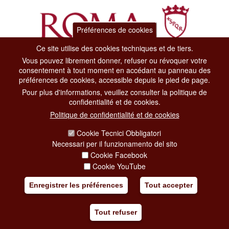
Préférences de cookies
Ce site utilise des cookies techniques et de tiers.
Vous pouvez librement donner, refuser ou révoquer votre
Dipartimento Grandi Eventi, Sport, Turismo e Moda.
consentement à tout moment en accédant au panneau des
Via di San Basilio, 51
préférences de cookies, accessible depuis le pied de page.
00187 Roma
Pour plus d'informations, veuillez consulter la politique de
confidentialité et de cookies.
CONTACT CENTER TEL. 06 06 08
Politique de confidentialité et de cookies
CONTATTA LA REDAZIONE
Cookie Tecnici Obbligatori
Necessari per il funzionamento del sito
Cookie Facebook
PRIVACY
Cookie YouTube
SOCIAL MEDIA POLICY
Enregistrer les préférences
Tout accepter
CREDITS
Tout refuser
COPYRIGHT