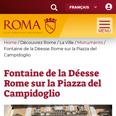
Skip
to
main
Search
content
form
Recherche
You
Home
/
Découvrez Rome
/
La Ville
/
Monuments
/
are
Fontaine de la Déesse Rome sur la Piazza del
Campidoglio
here
Fontaine de la Déesse
Rome sur la Piazza del
Campidoglio