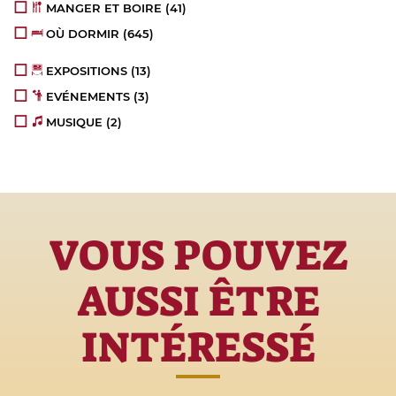
MANGER ET BOIRE
(41)
OÙ DORMIR
(645)
EXPOSITIONS
(13)
EVÉNEMENTS
(3)
MUSIQUE
(2)
VOUS POUVEZ
AUSSI ÊTRE
INTÉRESSÉ