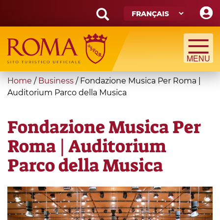
Skip
to
main
Search
content
form
Recherche
You
Home
/
Business
/
Fondazione Musica Per Roma |
are
Auditorium Parco della Musica
here
Fondazione Musica Per
Roma | Auditorium
Parco della Musica