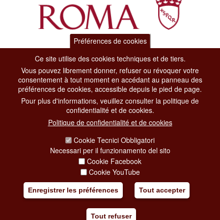
Préférences de cookies
Dipartimento Grandi Eventi, Sport, Turismo e Moda.
Ce site utilise des cookies techniques et de tiers.
Via di San Basilio, 51
Vous pouvez librement donner, refuser ou révoquer votre
00187 Roma
consentement à tout moment en accédant au panneau des
préférences de cookies, accessible depuis le pied de page.
Pour plus d'informations, veuillez consulter la politique de
CONTACT CENTER TEL. 06 06 08
confidentialité et de cookies.
CONTATTA LA REDAZIONE
Politique de confidentialité et de cookies
Cookie Tecnici Obbligatori
PRIVACY
Necessari per il funzionamento del sito
Cookie Facebook
SOCIAL MEDIA POLICY
Cookie YouTube
CREDITS
Enregistrer les préférences
Tout accepter
COPYRIGHT
Tout refuser
ESCLUSIONE DI RESPONSABILITÀ