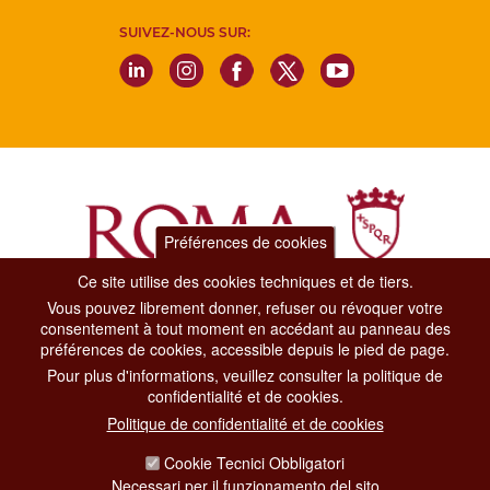
SUIVEZ-NOUS SUR:
Préférences de cookies
Ce site utilise des cookies techniques et de tiers.
Vous pouvez librement donner, refuser ou révoquer votre
Dipartimento Grandi Eventi, Sport, Turismo e Moda.
consentement à tout moment en accédant au panneau des
Via di San Basilio, 51
préférences de cookies, accessible depuis le pied de page.
00187 Roma
Pour plus d'informations, veuillez consulter la politique de
confidentialité et de cookies.
CONTACT CENTER TEL. 06 06 08
Politique de confidentialité et de cookies
CONTATTA LA REDAZIONE
Cookie Tecnici Obbligatori
Necessari per il funzionamento del sito