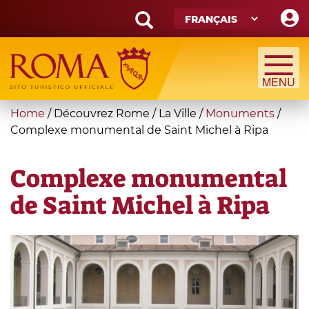
Skip
to
main
Search
content
form
Recherche
You
Home
/
Découvrez Rome
/
La Ville
/
Monuments
/
are
Complexe monumental de Saint Michel à Ripa
here
Complexe monumental
de Saint Michel à Ripa