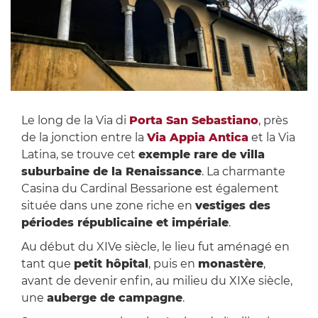
Le long de la Via di
Porta San Sebastiano
, près
de la jonction entre la
Via Appia Antica
et la Via
Latina, se trouve cet
exemple rare de villa
suburbaine de la Renaissance
. La charmante
Casina du Cardinal Bessarione est également
située dans une zone riche en
vestiges des
périodes républicaine et impériale
.
Au début du XIVe siècle, le lieu fut aménagé en
tant que
petit hôpital
, puis en
monastère
,
avant de devenir enfin, au milieu du XIXe siècle,
une
auberge de campagne
.