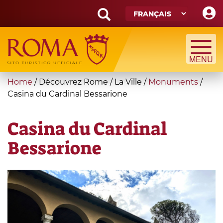
Skip
to
main
Search
content
form
Recherche
You
Home
/
Découvrez Rome
/
La Ville
/
Monuments
/
are
Casina du Cardinal Bessarione
here
Casina du Cardinal
Bessarione