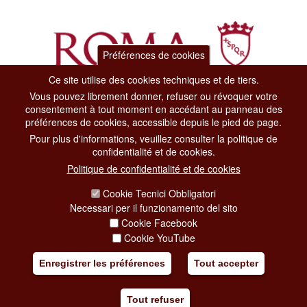
Préférences de cookies
Ce site utilise des cookies techniques et de tiers.
Vous pouvez librement donner, refuser ou révoquer votre
Dipartimento Grandi Eventi, Sport, Turismo e Moda.
consentement à tout moment en accédant au panneau des
Via di San Basilio, 51
préférences de cookies, accessible depuis le pied de page.
00187 Roma
Pour plus d'informations, veuillez consulter la politique de
confidentialité et de cookies.
CONTACT CENTER TEL. 06 06 08
Politique de confidentialité et de cookies
CONTATTA LA REDAZIONE
Cookie Tecnici Obbligatori
Necessari per il funzionamento del sito
Cookie Facebook
PRIVACY
Cookie YouTube
SOCIAL MEDIA POLICY
Enregistrer les préférences
Tout accepter
CREDITS
Tout refuser
COPYRIGHT