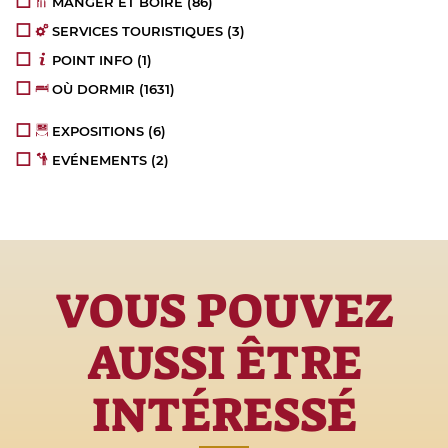
MANGER ET BOIRE
(86)
SERVICES TOURISTIQUES
(3)
POINT INFO
(1)
OÙ DORMIR
(1631)
EXPOSITIONS
(6)
EVÉNEMENTS
(2)
VOUS POUVEZ
AUSSI ÊTRE
INTÉRESSÉ