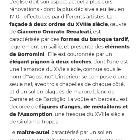
L'église doit son aspect actuel à plusieurs
rénovations - dont la plus décisive a eu lieu en
1710 - effectuées par différents artistes. La
façade à deux ordres du XVIIIe siècle
, œuvre
de
Giacomo Onorato Recalcati
, est
caractérisée par des
formes du baroque tardif
,
légèrement en saillie, et présente des
éléments
de Borromini
. Elle est couronnée par un
élégant pignon à deux cloches
, dont l'une est
une flamande du XVIe siècle, connue sous le
nom d'"Agostino". L'intérieur se compose d'une
seule nef, avec trois chapelles de chaque côté,
et d'un sol en plaques de marbre blanc de
Carrare et de Bardiglio. La voûte en berceau est
décorée de
figures d'anges, de médaillons et
de l'Assomption
, une fresque du XVIIIe siècle
de Girolamo Troppa.
Le
maître-autel
, caractérisé par un sol en
marbre jaune de Sienne et rouge antique, est