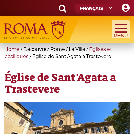
Skip
to
main
Search
content
form
Recherche
You
Home
/
Découvrez Rome
/
La Ville
/
Eglises et
are
basiliques
/
Église de Sant'Agata a Trastevere
here
Église de Sant'Agata a
Trastevere