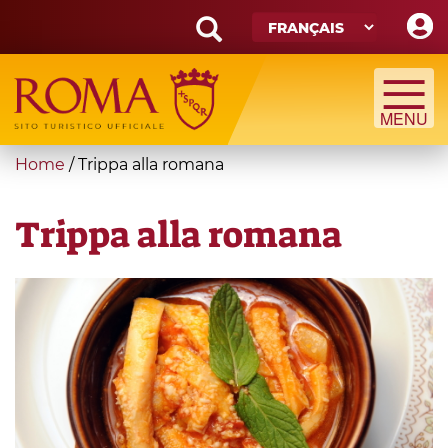
Skip
to
main
Search
content
form
Recherche
You
Home
/
Trippa alla romana
are
here
Trippa alla romana