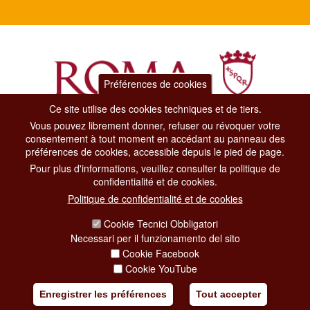
Préférences de cookies
Ce site utilise des cookies techniques et de tiers.
Vous pouvez librement donner, refuser ou révoquer votre
Dipartimento Grandi Eventi, Sport, Turismo e Moda.
consentement à tout moment en accédant au panneau des
Via di San Basilio, 51
préférences de cookies, accessible depuis le pied de page.
00187 Roma
Pour plus d'informations, veuillez consulter la politique de
confidentialité et de cookies.
CONTACT CENTER TEL. 06 06 08
Politique de confidentialité et de cookies
CONTATTA LA REDAZIONE
Cookie Tecnici Obbligatori
Necessari per il funzionamento del sito
Cookie Facebook
PRIVACY
Cookie YouTube
SOCIAL MEDIA POLICY
Enregistrer les préférences
Tout accepter
CREDITS