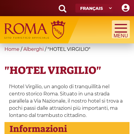
Skip
to
main
Search
content
form
Recherche
You
Home
/
Alberghi
/
"HOTEL VIRGILIO"
are
here
"HOTEL VIRGILIO"
l'Hotel Virgilio, un angolo di tranquillità nel
centro storico Roma. Situato in una strada
parallela a Via Nazionale, il nostro hotel si trova a
pochi passi dalle attrazioni più importanti, ma
lontano dal trambusto cittadino.
Informazioni