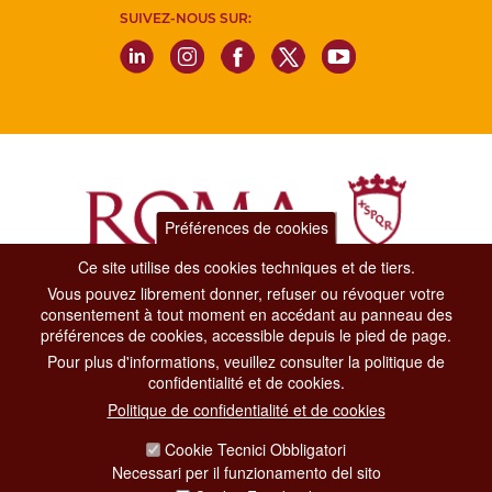
SUIVEZ-NOUS SUR:
Préférences de cookies
Ce site utilise des cookies techniques et de tiers.
Vous pouvez librement donner, refuser ou révoquer votre
Dipartimento Grandi Eventi, Sport, Turismo e Moda.
consentement à tout moment en accédant au panneau des
Via di San Basilio, 51
préférences de cookies, accessible depuis le pied de page.
00187 Roma
Pour plus d'informations, veuillez consulter la politique de
confidentialité et de cookies.
CONTACT CENTER TEL. 06 06 08
Politique de confidentialité et de cookies
CONTATTA LA REDAZIONE
Cookie Tecnici Obbligatori
Necessari per il funzionamento del sito