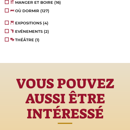
MANGER ET BOIRE
(16)
OÙ DORMIR
(127)
EXPOSITIONS
(4)
EVÉNEMENTS
(2)
THÉÂTRE
(1)
VOUS POUVEZ
AUSSI ÊTRE
INTÉRESSÉ