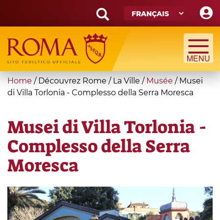
Skip
to
main
Search
content
form
Recherche
You
Home
/
Découvrez Rome
/
La Ville
/
Musée
/
Musei
are
di Villa Torlonia - Complesso della Serra Moresca
here
Musei di Villa Torlonia -
Complesso della Serra
Moresca