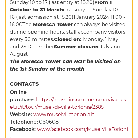
Sunday 10 to 17 (last entry at 18.20)
From 1
October to 31 March:
Tuesday to Sunday 10 to
16 (last admission at 15.20)1 January 2024 11.00 -
16.00The
Moresca Tower
can always be visited
during opening hours, staff accompany visitors
every 30 minutes.
Closed on:
Monday, 1 May
and 25 December
Summer closure:
July and
August
The Moresca Tower can NOT be visited on
the 1st Sunday of the month
CONTACTS
Online
purchase:
https://museiincomuneroma.vivatick
et.it/it/tour/musei-di-villa-torlonia/2385
Website:
www.museivillatorlonia.it
Telephone:
060608
Facebook:
www.facebook.com/MuseiVillaTorloni
a