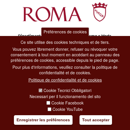
Préférences de cookies
Dipartimento Grandi Eventi, Sport, Turismo e Moda.
Via di San Basilio, 51
Ce site utilise des cookies techniques et de tiers.
00187 Roma
Vous pouvez librement donner, refuser ou révoquer votre
consentement à tout moment en accédant au panneau des
préférences de cookies, accessible depuis le pied de page.
CONTACT CENTER TEL. 06 06 08
Pour plus d'informations, veuillez consulter la politique de
CONTATTA LA REDAZIONE
confidentialité et de cookies.
Politique de confidentialité et de cookies
Cookie Tecnici Obbligatori
PRIVACY
Necessari per il funzionamento del sito
SOCIAL MEDIA POLICY
Cookie Facebook
Cookie YouTube
CREDITS
Enregistrer les préférences
Tout accepter
COPYRIGHT