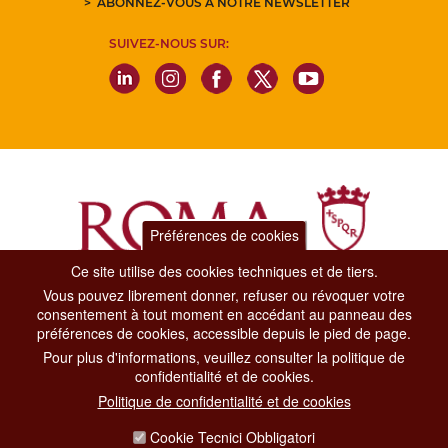
ABONNEZ-VOUS À NOTRE NEWSLETTER
SUIVEZ-NOUS SUR:
Préférences de cookies
Ce site utilise des cookies techniques et de tiers.
Vous pouvez librement donner, refuser ou révoquer votre
Dipartimento Grandi Eventi, Sport, Turismo e Moda.
consentement à tout moment en accédant au panneau des
Via di San Basilio, 51
préférences de cookies, accessible depuis le pied de page.
00187 Roma
Pour plus d'informations, veuillez consulter la politique de
confidentialité et de cookies.
CONTACT CENTER TEL. 06 06 08
Politique de confidentialité et de cookies
CONTATTA LA REDAZIONE
Cookie Tecnici Obbligatori