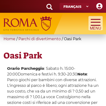
Skip
to
main
Search
content
form
Recherche
You
Home
/
Parchi di divertimento
/
Oasi Park
are
here
Oasi Park
Orario Parcheggio
: Sabato h. 15:00-
20:00Domenica e festivi h. 9:30-20:30
Note
:
Parco giochi per bambini con diverse attrazioni.
L'ingresso al parco è libero; ogni attrazione ha un
suo costo, che va da un minimo di ? 0,50 ad un
massimo di ? 1,00.La voce Costo/giorno nella
sezione costi si riferisce ad una convenzione per