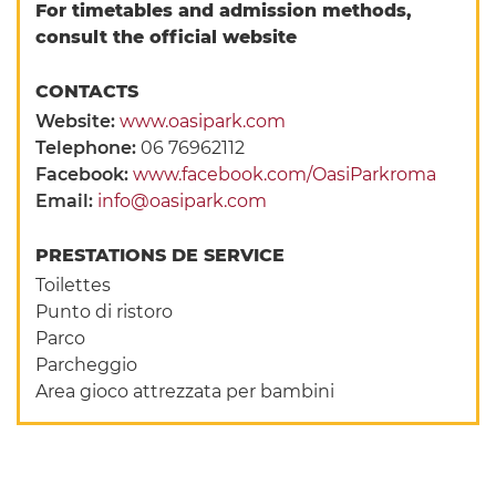
For timetables and admission methods,
consult the official website
CONTACTS
Website:
www.oasipark.com
Telephone:
06 76962112
Facebook:
www.facebook.com/OasiParkroma
Email:
info@oasipark.com
PRESTATIONS DE SERVICE
Toilettes
Punto di ristoro
Parco
Parcheggio
Area gioco attrezzata per bambini