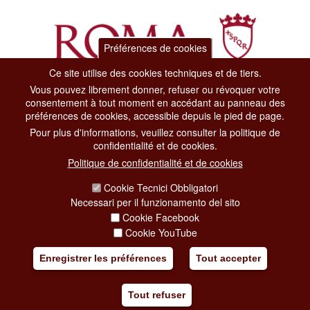
Préférences de cookies
Ce site utilise des cookies techniques et de tiers.
Vous pouvez librement donner, refuser ou révoquer votre
Dipartimento Grandi Eventi, Sport, Turismo e Moda.
consentement à tout moment en accédant au panneau des
Via di San Basilio, 51
préférences de cookies, accessible depuis le pied de page.
00187 Roma
Pour plus d'informations, veuillez consulter la politique de
confidentialité et de cookies.
CONTACT CENTER TEL. 06 06 08
Politique de confidentialité et de cookies
CONTATTA LA REDAZIONE
Cookie Tecnici Obbligatori
Necessari per il funzionamento del sito
Cookie Facebook
PRIVACY
Cookie YouTube
SOCIAL MEDIA POLICY
Enregistrer les préférences
Tout accepter
CREDITS
Tout refuser
COPYRIGHT