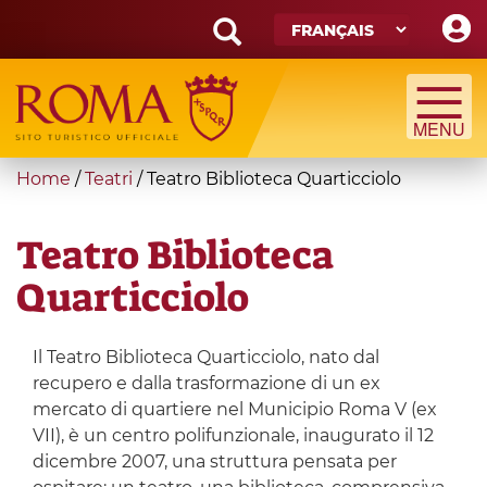
Skip
to
main
Search
content
form
Recherche
You
Home
/
Teatri
/
Teatro Biblioteca Quarticciolo
are
here
Teatro Biblioteca
Quarticciolo
Il Teatro Biblioteca Quarticciolo, nato dal
recupero e dalla trasformazione di un ex
mercato di quartiere nel Municipio Roma V (ex
VII), è un centro polifunzionale, inaugurato il 12
dicembre 2007, una struttura pensata per