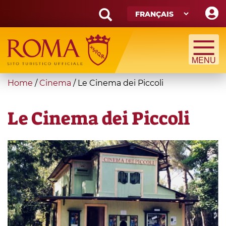
Skip
to
main
Search
content
form
Recherche
You
Home
/
Cinema
/
Le Cinema dei Piccoli
are
here
Le Cinema dei Piccoli