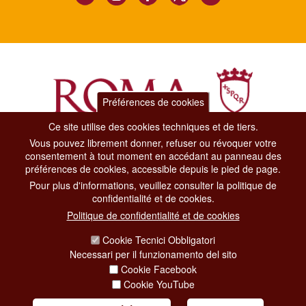
Préférences de cookies
Ce site utilise des cookies techniques et de tiers.
Vous pouvez librement donner, refuser ou révoquer votre
Dipartimento Grandi Eventi, Sport, Turismo e Moda.
consentement à tout moment en accédant au panneau des
Via di San Basilio, 51
préférences de cookies, accessible depuis le pied de page.
00187 Roma
Pour plus d'informations, veuillez consulter la politique de
confidentialité et de cookies.
CONTACT CENTER TEL. 06 06 08
Politique de confidentialité et de cookies
CONTATTA LA REDAZIONE
Cookie Tecnici Obbligatori
Necessari per il funzionamento del sito
Cookie Facebook
PRIVACY
Cookie YouTube
SOCIAL MEDIA POLICY