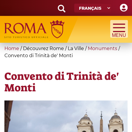
Skip
to
main
Search
content
form
Recherche
You
Home
/
Découvrez Rome
/
La Ville
/
Monuments
/
are
Convento di Trinità de' Monti
here
Convento di Trinità de'
Monti