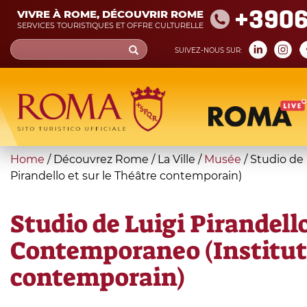
Skip
+390
VIVRE À ROME, DÉCOUVRIR ROME
to
SERVICES TOURISTIQUES ET OFFRE CULTURELLE
main
Search
SUIVEZ-NOUS SUR:
content
form
Recherche
You
Home
/
Découvrez Rome
/
La Ville
/
Musée
/
Studio de 
are
Pirandello et sur le Théâtre contemporain)
here
Studio de Luigi Pirandello
Contemporaneo (Institut d
contemporain)