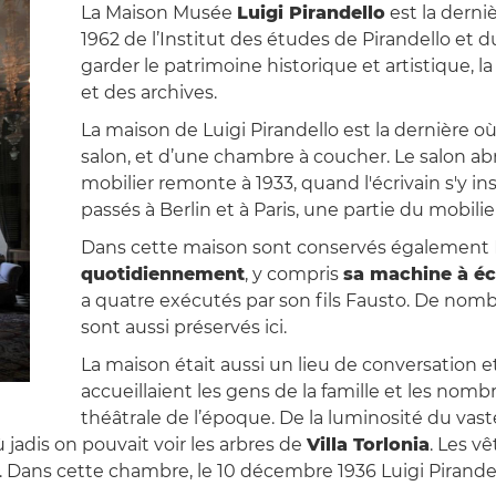
La Maison Musée
Luigi Pirandello
est la derniè
1962 de l’Institut des études de Pirandello et 
garder le patrimoine historique et artistique, la
et des archives.
La maison de Luigi Pirandello est la dernière où
salon, et d’une chambre à coucher. Le salon abri
mobilier remonte à 1933, quand l'écrivain s'y ins
passés à Berlin et à Paris, une partie du mobili
Dans cette maison sont conservés également
quotidiennement
, y compris
sa machine à écr
a quatre exécutés par son fils Fausto. De nom
sont aussi préservés ici.
La maison était aussi un lieu de conversation et
accueillaient les gens de la famille et les nomb
théâtrale de l’époque. De la luminosité du vas
 jadis on pouvait voir les arbres de
Villa Torlonia
. Les v
e. Dans cette chambre, le 10 décembre 1936 Luigi Pirande