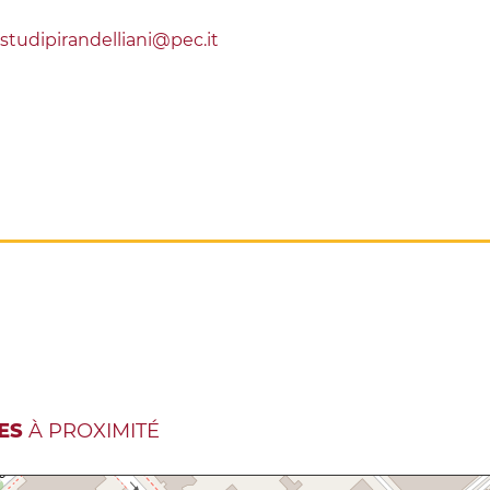
ostudipirandelliani@pec.it
ES
À PROXIMITÉ