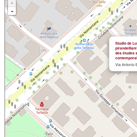
+
-
Studio de Lui
pirandellian
des études s
contemporai
Via Antonio B