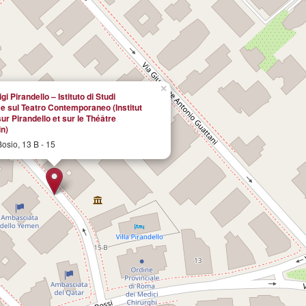
×
gi Pirandello – Istituto di Studi
i e sul Teatro Contemporaneo (Institut
ur Pirandello et sur le Théâtre
n)
osio, 13 B - 15