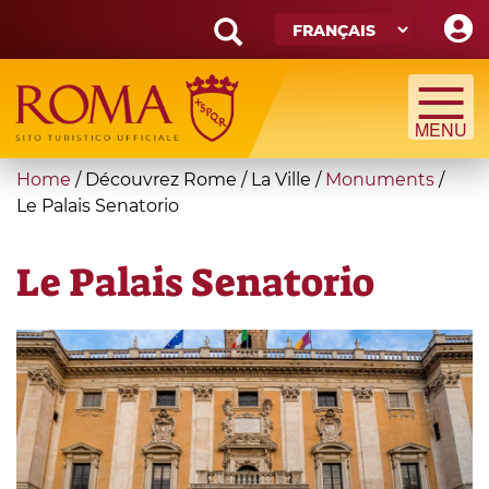
Skip
to
main
Search
content
form
Recherche
You
Home
/
Découvrez Rome
/
La Ville
/
Monuments
/
are
Le Palais Senatorio
here
Le Palais Senatorio