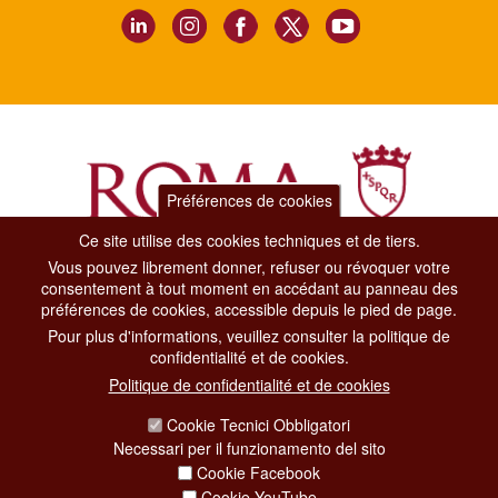
Préférences de cookies
Ce site utilise des cookies techniques et de tiers.
Vous pouvez librement donner, refuser ou révoquer votre
Dipartimento Grandi Eventi, Sport, Turismo e Moda.
consentement à tout moment en accédant au panneau des
Via di San Basilio, 51
préférences de cookies, accessible depuis le pied de page.
00187 Roma
Pour plus d'informations, veuillez consulter la politique de
confidentialité et de cookies.
CONTACT CENTER TEL. 06 06 08
Politique de confidentialité et de cookies
CONTATTA LA REDAZIONE
Cookie Tecnici Obbligatori
Necessari per il funzionamento del sito
Cookie Facebook
PRIVACY
Cookie YouTube