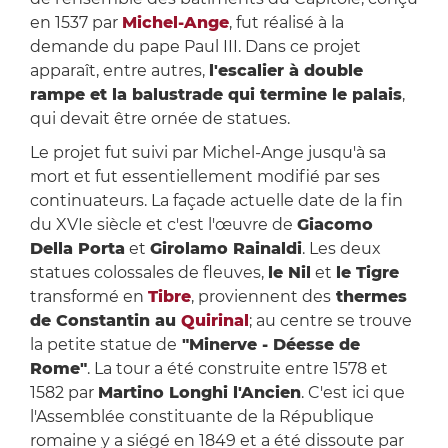
en 1537 par
Michel-Ange
, fut réalisé à la
demande du pape Paul III. Dans ce projet
apparaît, entre autres,
l'escalier à double
rampe et la balustrade qui termine le palais
,
qui devait être ornée de statues.
Le projet fut suivi par Michel-Ange jusqu'à sa
mort et fut essentiellement modifié par ses
continuateurs. La façade actuelle date de la fin
du XVIe siècle et c'est l'œuvre de
Giacomo
Della Porta
et
Girolamo Rainaldi
. Les deux
statues colossales de fleuves,
le Nil
et
le Tigre
transformé en
Tibre
, proviennent des
thermes
de Constantin au
Quirinal
; au centre se trouve
la petite statue de
"Minerve - Déesse de
Rome"
. La tour a été construite entre 1578 et
1582 par
Martino Longhi l'Ancien
. C'est ici que
l'Assemblée constituante de la République
romaine y a siégé en 1849 et a été dissoute par