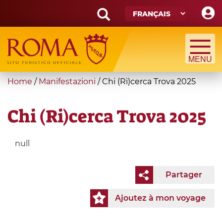
Skip
to
main
Search
content
form
Recherche
You
Home
/
Manifestazioni
/
Chi (Ri)cerca Trova 2025
are
here
Chi (Ri)cerca Trova 2025
null
Partager
Ajoutez à mon voyage