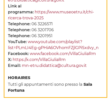
etru.didattica@cultura.gov.it
Link al
programma:
https://www.museoetru.it/chi-
ricerca-trova-2025
Telephone:
06 3226571
Telephone:
06 3201706
Telephone:
06 3201951
YouTube:
www.youtube.com/playlist?
list=PLmLI4Eg-gPHiA6OVhomFZjlGPiSxdvy_n
Facebook:
www.facebook.com/VillaGiuliaRm
X:
https://x.com/VillaGiuliaRm
Email:
mn-etru.didattica@cultura.gov.it
HORAIRES
Tutti gli appuntamenti sono presso la
Sala
Fortuna