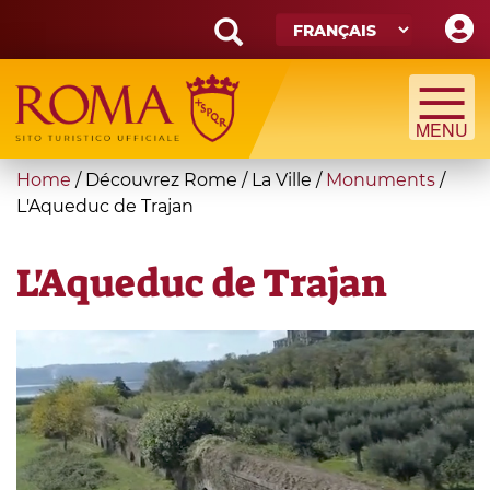
Skip
to
main
Search
content
form
Recherche
You
Home
/
Découvrez Rome
/
La Ville
/
Monuments
/
are
L'Aqueduc de Trajan
here
L'Aqueduc de Trajan