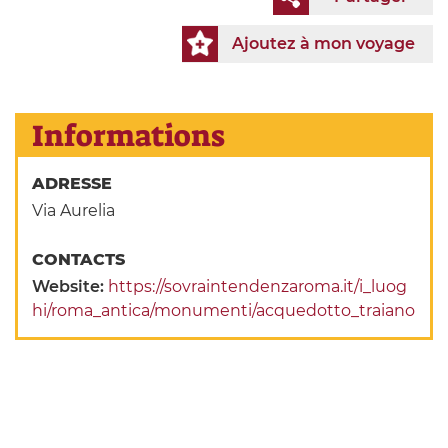
Ajoutez à mon voyage
Informations
ADRESSE
Via Aurelia
CONTACTS
Website:
https://sovraintendenzaroma.it/i_luog
hi/roma_antica/monumenti/acquedotto_traiano