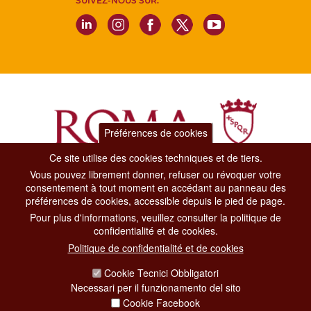
SUIVEZ-NOUS SUR:
Préférences de cookies
Ce site utilise des cookies techniques et de tiers.
Vous pouvez librement donner, refuser ou révoquer votre
Dipartimento Grandi Eventi, Sport, Turismo e Moda.
consentement à tout moment en accédant au panneau des
Via di San Basilio, 51
préférences de cookies, accessible depuis le pied de page.
00187 Roma
Pour plus d'informations, veuillez consulter la politique de
confidentialité et de cookies.
CONTACT CENTER TEL. 06 06 08
Politique de confidentialité et de cookies
CONTATTA LA REDAZIONE
Cookie Tecnici Obbligatori
Necessari per il funzionamento del sito
Cookie Facebook
PRIVACY