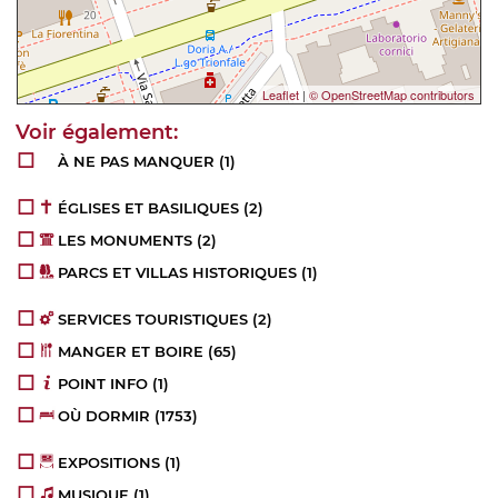
Leaflet
|
© OpenStreetMap contributors
À NE PAS MANQUER
(1)
ÉGLISES ET BASILIQUES
(2)
LES MONUMENTS
(2)
PARCS ET VILLAS HISTORIQUES
(1)
SERVICES TOURISTIQUES
(2)
MANGER ET BOIRE
(65)
POINT INFO
(1)
OÙ DORMIR
(1753)
EXPOSITIONS
(1)
MUSIQUE
(1)