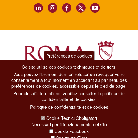
Préférences de cookies
Ce site utilise des cookies techniques et de tiers.
Vous pouvez librement donner, refuser ou révoquer votre
Dipartimento Grandi Eventi, Sport, Turismo e Moda.
consentement à tout moment en accédant au panneau des
Via di San Basilio, 51
préférences de cookies, accessible depuis le pied de page.
00187 Roma
Pour plus d'informations, veuillez consulter la politique de
confidentialité et de cookies.
CONTACT CENTER TEL. 06 06 08
Politique de confidentialité et de cookies
CONTATTA LA REDAZIONE
Cookie Tecnici Obbligatori
Necessari per il funzionamento del sito
Cookie Facebook
PRIVACY