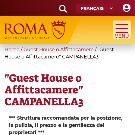
Skip
to
main
Search
content
form
Recherche
You
Home
/
Guest House o Affittacamere
/
"Guest
are
House o Affittacamere" CAMPANELLA3
here
"Guest House o
Affittacamere"
CAMPANELLA3
*** Struttura raccomandata per la posizione,
la pulizia, il prezzo e la gentilezza dei
proprietari ***