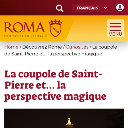
Skip
to
main
Search
content
form
Recherche
You
Home
/
Découvrez Rome
/
Curiosités
/
La coupole
are
de Saint-Pierre et… la perspective magique
here
La coupole de Saint-
Pierre et… la
perspective magique