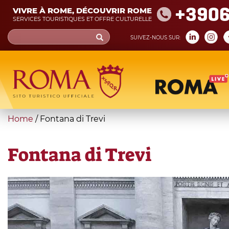
Skip
+390
VIVRE À ROME, DÉCOUVRIR ROME
to
SERVICES TOURISTIQUES ET OFFRE CULTURELLE
main
Search
SUIVEZ-NOUS SUR:
content
form
Recherche
You
Home
/
Fontana di Trevi
are
here
Fontana di Trevi