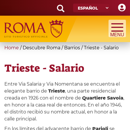
Skip
to
main
Search
content
form
Búsqueda
You
Home
/
Descubre Roma
/
Barrios
/
Trieste - Salario
are
here
Trieste - Salario
Entre Via Salaria y Via Nomentana se encuentra el
elegante barrio de
Trieste
, una parte residencial
creada en 1926 con el nombre de
Quartiere Savoia
,
en honor a la casa real de entonces. En el año 1946,
el distrito recibió su nombre actual, en honor a la
calle principal.
En los límites del adyacente barrio de
Parioli
se