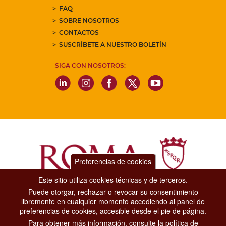
FAQ
SOBRE NOSOTROS
CONTACTOS
SUSCRÍBETE A NUESTRO BOLETÍN
SIGA CON NOSOTROS:
Preferencias de cookies
Este sitio utiliza cookies técnicas y de terceros.
Puede otorgar, rechazar o revocar su consentimiento
Dipartimento Grandi Eventi, Sport, Turismo e Moda.
libremente en cualquier momento accediendo al panel de
Via di San Basilio, 51
preferencias de cookies, accesible desde el pie de página.
00187 Roma
Para obtener más información, consulte la política de