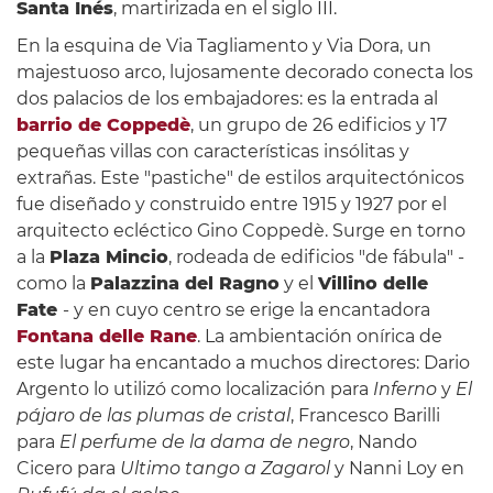
Santa Inés
, martirizada en el siglo III.
En la esquina de Via Tagliamento y Via Dora, un
majestuoso arco, lujosamente decorado conecta los
dos palacios de los embajadores: es la entrada al
barrio de Coppedè
, un grupo de 26 edificios y 17
pequeñas villas con características insólitas y
extrañas. Este "pastiche" de estilos arquitectónicos
fue diseñado y construido entre 1915 y 1927 por el
arquitecto ecléctico Gino Coppedè. Surge en torno
a la
Plaza Mincio
, rodeada de edificios "de fábula" -
como la
Palazzina del Ragno
y el
Villino delle
Fate
- y en cuyo centro se erige la encantadora
Fontana delle Rane
. La ambientación onírica de
este lugar ha encantado a muchos directores: Dario
Argento lo utilizó como localización para
Inferno
y
El
pájaro de las plumas de cristal
, Francesco Barilli
para
El perfume de la dama de negro
, Nando
Cicero para
Ultimo tango a Zagarol
y Nanni Loy en