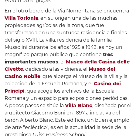
Rufufú da el golpe
.
En el otro borde de la Via Nomentana se encuentra
Villa Torlonia
, en su origen una de las muchas
propiedades agrícolas de la zona, que fue
transformada en una suntuosa residencia a finales
del siglo XVIII. La villa, residencia de la familia
Mussolini durante los años 1925 a 1943, es hoy un
magnífico parque público que contiene
tres
importantes museos
: el
Museo della Casina delle
Civette
, dedicado a las vidrieras, el
Museo del
Casino Nobile
, que alberga el Museo de la Villa y la
colección de la Escuela Romana, y el
Casino dei
Principi
, que acoge los archivos de la Escuela
Romana y un espacio para exposiciones periódicas.
A pocos pasos se sitúa la
Villa Blanc
, diseñada por el
arquitecto Giacomo Boni en 1897 a iniciativa del
barón Alberto Blanc. Este edificio, un buen ejemplo
de arte "ecléctico", es en la actualidad la sede de la
prestigiosa
Luiss Business School
.