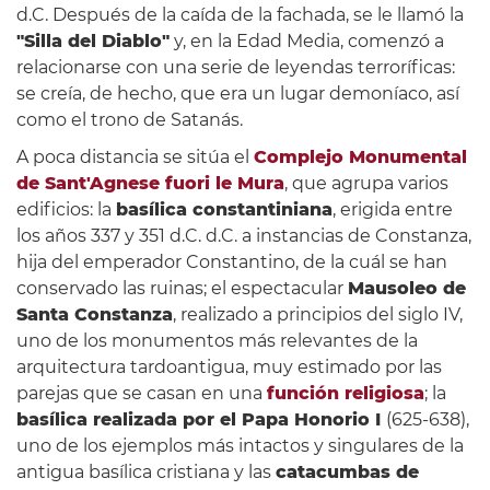
d.C. Después de la caída de la fachada, se le llamó la
"Silla del Diablo"
y, en la Edad Media, comenzó a
relacionarse con una serie de leyendas terroríficas:
se creía, de hecho, que era un lugar demoníaco, así
como el trono de Satanás.
A poca distancia se sitúa el
Complejo Monumental
de Sant'Agnese fuori le Mura
, que agrupa varios
edificios: la
basílica constantiniana
, erigida entre
los años 337 y 351 d.C. d.C. a instancias de Constanza,
hija del emperador Constantino, de la cuál se han
conservado las ruinas; el espectacular
Mausoleo de
Santa Constanza
, realizado a principios del siglo IV,
uno de los monumentos más relevantes de la
arquitectura tardoantigua, muy estimado por las
parejas que se casan en una
función religiosa
; la
basílica realizada por el Papa Honorio I
(625-638),
uno de los ejemplos más intactos y singulares de la
antigua basílica cristiana y las
catacumbas de