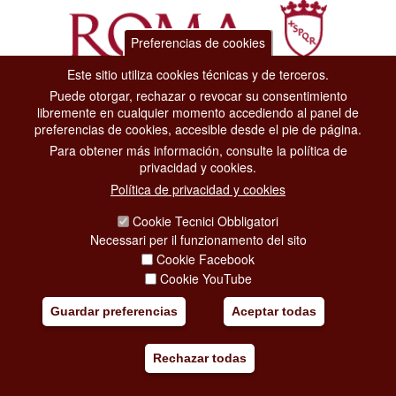
Preferencias de cookies
Este sitio utiliza cookies técnicas y de terceros.
Puede otorgar, rechazar o revocar su consentimiento
Dipartimento Grandi Eventi, Sport, Turismo e Moda.
libremente en cualquier momento accediendo al panel de
Via di San Basilio, 51
preferencias de cookies, accesible desde el pie de página.
00187 Roma
Para obtener más información, consulte la política de
privacidad y cookies.
CONTACT CENTER TEL. 06 06 08
Política de privacidad y cookies
CONTATTA LA REDAZIONE
Cookie Tecnici Obbligatori
Necessari per il funzionamento del sito
Cookie Facebook
PRIVACY
Cookie YouTube
SOCIAL MEDIA POLICY
Guardar preferencias
Aceptar todas
CREDITS
Rechazar todas
COPYRIGHT
ESCLUSIONE DI RESPONSABILITÀ