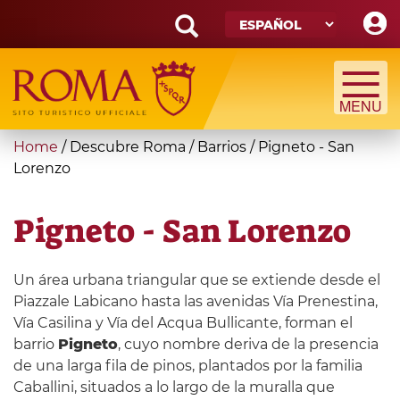
Skip
to
main
Search
content
form
Búsqueda
You
Home
/
Descubre Roma
/
Barrios
/
Pigneto - San
are
Lorenzo
here
Pigneto - San Lorenzo
Un área urbana triangular que se extiende desde el
Piazzale Labicano hasta las avenidas Vía Prenestina,
Vía Casilina y Vía del Acqua Bullicante, forman el
barrio
Pigneto
, cuyo nombre deriva de la presencia
de una larga fila de pinos, plantados por la familia
Caballini, situados a lo largo de la muralla que