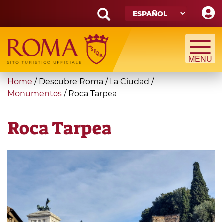
Skip
to
main
Search
content
form
Búsqueda
You
Home
/
Descubre Roma
/
La Ciudad
/
are
Monumentos
/
Roca Tarpea
here
Roca Tarpea