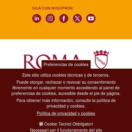
SIGA CON NOSOTROS:
Preferencias de cookies
Este sitio utiliza cookies técnicas y de terceros.
Puede otorgar, rechazar o revocar su consentimiento
Dipartimento Grandi Eventi, Sport, Turismo e Moda.
libremente en cualquier momento accediendo al panel de
Via di San Basilio, 51
preferencias de cookies, accesible desde el pie de página.
00187 Roma
Para obtener más información, consulte la política de
privacidad y cookies.
CONTACT CENTER TEL. 06 06 08
Política de privacidad y cookies
CONTATTA LA REDAZIONE
Cookie Tecnici Obbligatori
Necessari per il funzionamento del sito