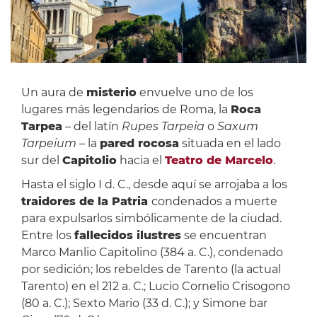
Un aura de
misterio
envuelve uno de los
lugares más legendarios de Roma, la
Roca
Tarpea
– del latín
Rupes Tarpeia
o
Saxum
Tarpeium
– la
pared rocosa
situada en el lado
sur del
Capitolio
hacia el
Teatro de Marcelo
.
Hasta el siglo I d. C., desde aquí se arrojaba a los
traidores de la Patria
condenados a muerte
para expulsarlos simbólicamente de la ciudad.
Entre los
fallecidos ilustres
se encuentran
Marco Manlio Capitolino (384 a. C.), condenado
por sedición; los rebeldes de Tarento (la actual
Tarento) en el 212 a. C.; Lucio Cornelio Crisogono
(80 a. C.); Sexto Mario (33 d. C.); y Simone bar