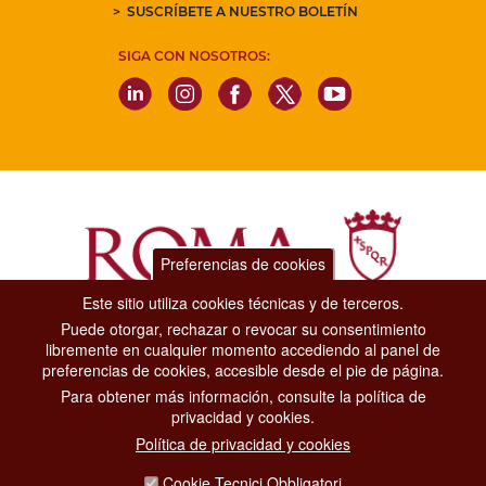
SUSCRÍBETE A NUESTRO BOLETÍN
SIGA CON NOSOTROS:
Preferencias de cookies
Este sitio utiliza cookies técnicas y de terceros.
Puede otorgar, rechazar o revocar su consentimiento
Dipartimento Grandi Eventi, Sport, Turismo e Moda.
libremente en cualquier momento accediendo al panel de
Via di San Basilio, 51
preferencias de cookies, accesible desde el pie de página.
00187 Roma
Para obtener más información, consulte la política de
privacidad y cookies.
CONTACT CENTER TEL. 06 06 08
Política de privacidad y cookies
CONTATTA LA REDAZIONE
Cookie Tecnici Obbligatori