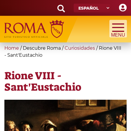
Skip
to
main
Search
content
form
Búsqueda
You
Home
/
Descubre Roma
/
Curiosidades
/
Rione VIII
are
- Sant'Eustachio
here
Rione VIII -
Sant'Eustachio