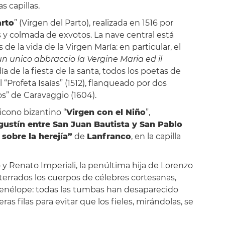
s capillas.
rto
” (Virgen del Parto), realizada en 1516 por
 y colmada de exvotos. La nave central está
e la vida de la Virgen María: en particular, el
un unico abbraccio la Vergine Maria ed il
 día de la fiesta de la santa, todos los poetas de
 “Profeta Isaías” (1512), flanqueado por dos
os” de Caravaggio (1604).
 icono bizantino “
Virgen con el Niño
”,
gustín entre San Juan Bautista y San Pablo
 sobre la herejía”
de
Lanfranco
, en la capilla
 y Renato Imperiali, la penúltima hija de Lorenzo
terrados los cuerpos de célebres cortesanas,
 Penélope: todas las tumbas han desaparecido
 filas para evitar que los fieles, mirándolas, se