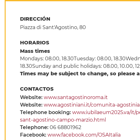
DIRECCIÓN
Piazza di Sant'Agostino, 80
HORARIOS
Mass times
Mondays: 08.00, 18.30Tuesday: 08.00, 18.30Wednes
18.30Sunday and public holidays: 08.00, 10.00, 12
Times may be subject to change, so please 
CONTACTOS
Website:
www.santagostinoroma.it
Website:
www.agostiniani.it/comunita-agostinia
Telephone booking:
www.iubilaeum2025.va/it/pe
sant-agostino-campo-marzio.html
Telephone:
06 68801962
Facebook:
www.facebook.com/OSAItalia