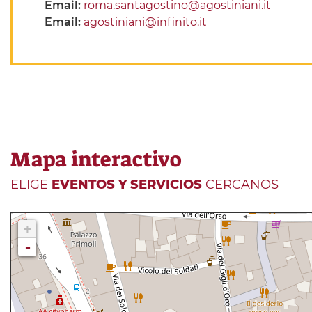
Email:
roma.santagostino@agostiniani.it
Email:
agostiniani@infinito.it
Mapa interactivo
ELIGE
EVENTOS Y SERVICIOS
CERCANOS
+
-