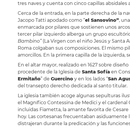
tres naves y cuenta con cinco capillas absidales 
Cerca de la entrada, en la parte derecha de la na
Jacopo Tatti apodado como “
el Sansovino”
, un
enmarcada por pilares que sostienen unos arcos de
tercer pilar izquierdo alberga un grupo escultór
Bambino”
(La Virgen con el niño Jesús y Santa 
Roma colgaban sus composiciones. El mismo pil
amorcillos. En la primera capilla de la izquierda,
En el altar mayor, realizado en 1627 sobre diseño
procedente de la Iglesia de
Santa Sofía
en Const
Ermitaño
” de
Guercino
y en los lados “
San Agus
del transepto derecho dedicada al santo titular.
La iglesia también acoge algunas sepulturas ilust
el Magnífico Contessina de Medici y el cardenal
incluidas Fiametta, la amante favorita de Cesar
hoy. Las cortesanas frecuentaban asiduamente la i
distrajeran durante la predicación y las funcione