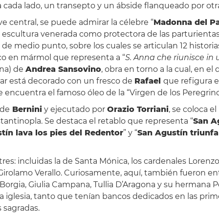
a cada lado, un transepto y un ábside flanqueado por otra
ve central, se puede admirar la célebre “
Madonna del Pa
a escultura venerada como protectora de las parturientas
 medio punto, sobre los cuales se articulan 12 historias d
ico en mármol que representa a “
S. Anna che riunisce in 
Ana) de
Andrea Sansovino
, obra en torno a la cual, en el
ar está decorado con un fresco de
Rafael
que refigura el
 se encuentra el famoso óleo de la “Virgen de los Peregrin
 de
Bernini
y ejecutado por
Orazio Torriani
, se coloca el
antinopla. Se destaca el retablo que representa “
San A
tín lava los pies del Redentor
” y “
San Agustín triunfa
res: incluidas la de Santa Mónica, los cardenales Lorenzo
 Girolamo Verallo. Curiosamente, aquí, también fueron en
e Borgia, Giulia Campana, Tullia D’Aragona y su hermana
glesia, tanto que tenían bancos dedicados en las primeras
s sagradas.