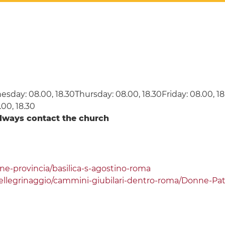
day: 08.00, 18.30Thursday: 08.00, 18.30Friday: 08.00, 18
.00, 18.30
always contact the church
ne-provincia/basilica-s-agostino-roma
llegrinaggio/cammini-giubilari-dentro-roma/Donne-Patr