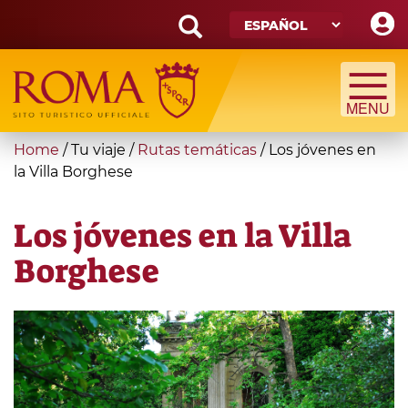
Skip
to
main
Search
content
form
Búsqueda
You
Home
/
Tu viaje
/
Rutas temáticas
/
Los jóvenes en
are
la Villa Borghese
here
Los jóvenes en la Villa
Borghese