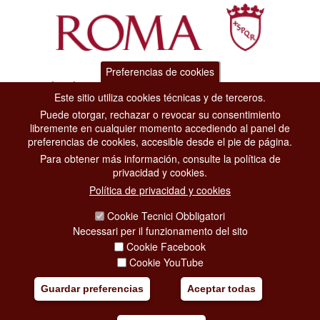
Preferencias de cookies
Dipartimento Grandi Eventi, Sport, Turismo e Moda.
Este sitio utiliza cookies técnicas y de terceros.
Via di San Basilio, 51
00187 Roma
Puede otorgar, rechazar o revocar su consentimiento
libremente en cualquier momento accediendo al panel de
preferencias de cookies, accesible desde el pie de página.
CONTACT CENTER TEL. 06 06 08
Para obtener más información, consulte la política de
CONTATTA LA REDAZIONE
privacidad y cookies.
Política de privacidad y cookies
Cookie Tecnici Obbligatori
PRIVACY
Necessari per il funzionamento del sito
Cookie Facebook
SOCIAL MEDIA POLICY
Cookie YouTube
CREDITS
Guardar preferencias
Aceptar todas
COPYRIGHT