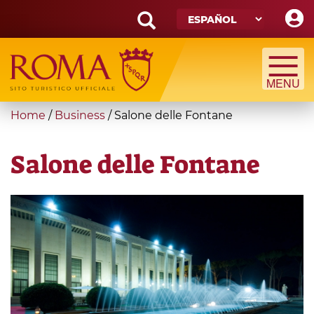
Skip
to
main
Search
content
form
Búsqueda
You
Home
/
Business
/
Salone delle Fontane
are
here
Salone delle Fontane