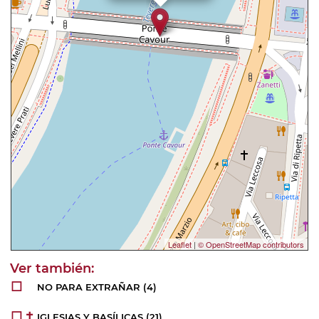
Leaflet
|
© OpenStreetMap contributors
NO PARA EXTRAÑAR
(4)
IGLESIAS Y BASÍLICAS
(21)