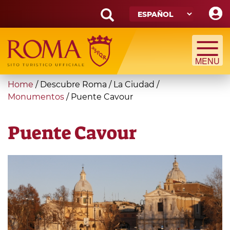
Skip
to
main
Search
content
form
Búsqueda
You
Home
/
Descubre Roma
/
La Ciudad
/
are
Monumentos
/
Puente Cavour
here
Puente Cavour