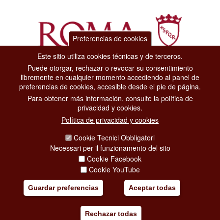
Preferencias de cookies
Este sitio utiliza cookies técnicas y de terceros.
Puede otorgar, rechazar o revocar su consentimiento
Dipartimento Grandi Eventi, Sport, Turismo e Moda.
libremente en cualquier momento accediendo al panel de
Via di San Basilio, 51
preferencias de cookies, accesible desde el pie de página.
00187 Roma
Para obtener más información, consulte la política de
privacidad y cookies.
CONTACT CENTER TEL. 06 06 08
Política de privacidad y cookies
CONTATTA LA REDAZIONE
Cookie Tecnici Obbligatori
Necessari per il funzionamento del sito
Cookie Facebook
PRIVACY
Cookie YouTube
SOCIAL MEDIA POLICY
Guardar preferencias
Aceptar todas
CREDITS
Rechazar todas
COPYRIGHT