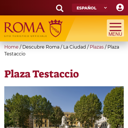
Skip
to
main
Search
content
form
Búsqueda
You
Home
/
Descubre Roma
/
La Ciudad
/
Plazas
/
Plaza
are
Testaccio
here
Plaza Testaccio