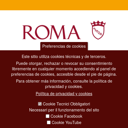
Preferencias de cookies
Dipartimento Grandi Eventi, Sport, Turismo e Moda.
Este sitio utiliza cookies técnicas y de terceros.
Via di San Basilio, 51
Puede otorgar, rechazar o revocar su consentimiento
00187 Roma
libremente en cualquier momento accediendo al panel de
preferencias de cookies, accesible desde el pie de página.
Para obtener más información, consulte la política de
CONTACT CENTER TEL. 06 06 08
privacidad y cookies.
CONTATTA LA REDAZIONE
Política de privacidad y cookies
Cookie Tecnici Obbligatori
PRIVACY
Necessari per il funzionamento del sito
Cookie Facebook
SOCIAL MEDIA POLICY
Cookie YouTube
CREDITS