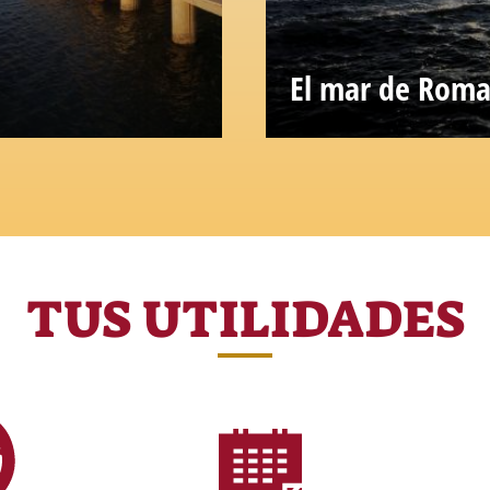
El mar de Rom
El alma marinera de
TUS UTILIDADES