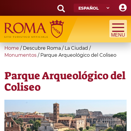
Skip
to
main
Search
content
form
Búsqueda
You
Home
/
Descubre Roma
/
La Ciudad
/
are
Monumentos
/
Parque Arqueológico del Coliseo
here
Parque Arqueológico del
Coliseo