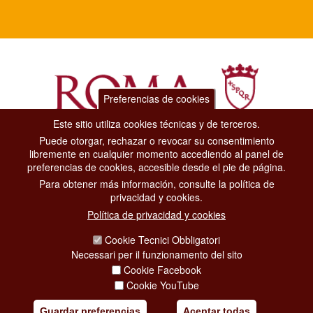
Preferencias de cookies
Este sitio utiliza cookies técnicas y de terceros.
Puede otorgar, rechazar o revocar su consentimiento
Dipartimento Grandi Eventi, Sport, Turismo e Moda.
libremente en cualquier momento accediendo al panel de
Via di San Basilio, 51
preferencias de cookies, accesible desde el pie de página.
00187 Roma
Para obtener más información, consulte la política de
privacidad y cookies.
CONTACT CENTER TEL. 06 06 08
Política de privacidad y cookies
CONTATTA LA REDAZIONE
Cookie Tecnici Obbligatori
Necessari per il funzionamento del sito
Cookie Facebook
PRIVACY
Cookie YouTube
SOCIAL MEDIA POLICY
Guardar preferencias
Aceptar todas