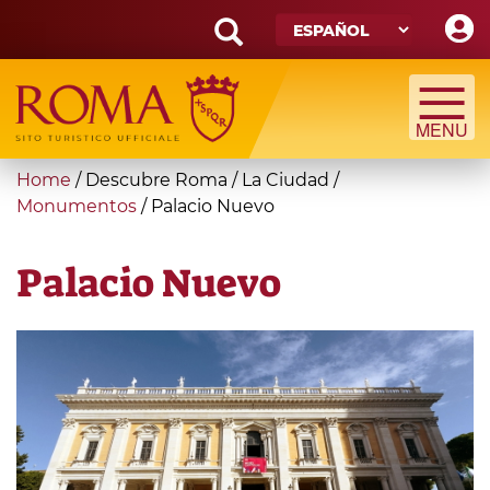
Skip
to
main
Search
content
form
Búsqueda
You
Home
/
Descubre Roma
/
La Ciudad
/
are
Monumentos
/
Palacio Nuevo
here
Palacio Nuevo