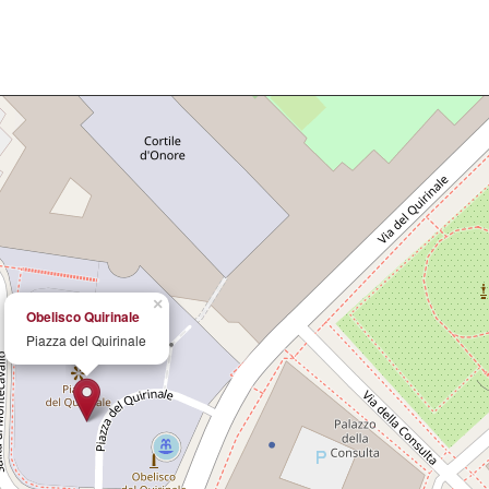
×
Obelisco Quirinale
Piazza del Quirinale