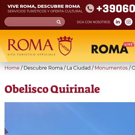
Skip
+39060
VIVE ROMA, DESCUBRE ROMA
to
SERVICIOS TURÍSTICOS Y OFERTA CULTURAL
main
Search
SIGA CON NOSOTROS:
content
form
Búsqueda
You
Home
/
Descubre Roma
/
La Ciudad
/
Monumentos
/
O
are
here
Obelisco Quirinale