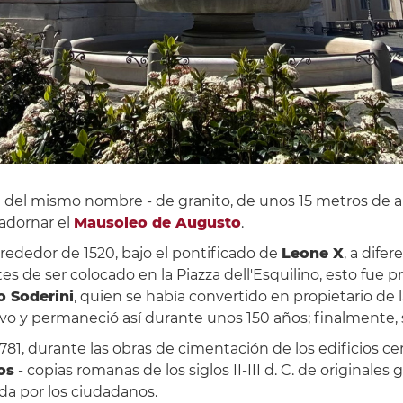
za del mismo nombre - de granito, de unos 15 metros de a
 adornar el
Mausoleo de Augusto
.
lrededor de 1520, bajo el pontificado de
Leone X
, a dif
es de ser colocado en la Piazza dell'Esquilino, esto fue
 Soderini
, quien se había convertido en propietario de 
evo y permaneció así durante unos 150 años; finalmente, 
1781, durante las obras de cimentación de los edificios c
os
- copias romanas de los siglos II-III d. C. de originales g
da por los ciudadanos.