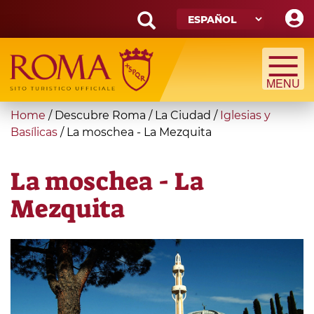
Skip
to
main
Search
content
form
Búsqueda
You
Home
/
Descubre Roma
/
La Ciudad
/
Iglesias y
are
Basílicas
/
La moschea - La Mezquita
here
La moschea - La
Mezquita