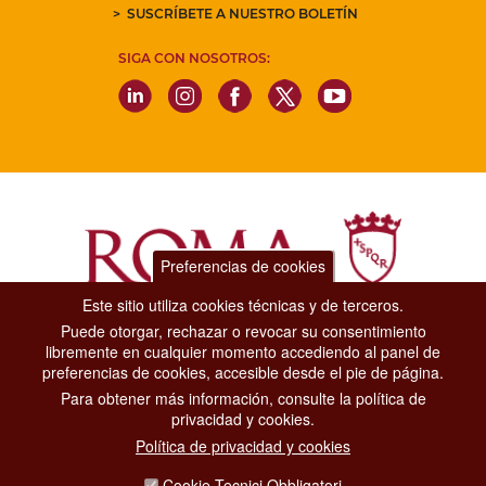
SUSCRÍBETE A NUESTRO BOLETÍN
SIGA CON NOSOTROS:
Preferencias de cookies
Este sitio utiliza cookies técnicas y de terceros.
Puede otorgar, rechazar o revocar su consentimiento
Dipartimento Grandi Eventi, Sport, Turismo e Moda.
libremente en cualquier momento accediendo al panel de
Via di San Basilio, 51
preferencias de cookies, accesible desde el pie de página.
00187 Roma
Para obtener más información, consulte la política de
privacidad y cookies.
CONTACT CENTER TEL. 06 06 08
Política de privacidad y cookies
CONTATTA LA REDAZIONE
Cookie Tecnici Obbligatori