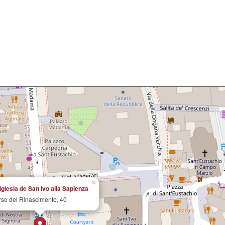
×
iglesia de San Ivo alla Sapienza
so del Rinascimento, 40