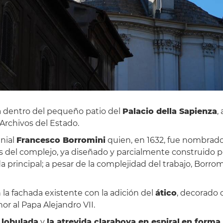
 dentro del pequeño patio del
Palacio della Sapienza
,
 Archivos del Estado.
enial
Francesco Borromini
quien, en 1632, fue nombrado
ras del complejo, ya diseñado y parcialmente construido p
a principal; a pesar de la complejidad del trabajo, Borro
la fachada existente con la adición del
ático
, decorado c
nor al Papa Alejandro VII.
 lobulada
y
la atrevida claraboya en espiral
en forma