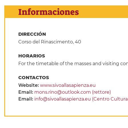
Informaciones
DIRECCIÓN
Corso del Rinascimento, 40
HORARIOS
For the timetable of the masses and visiting con
CONTACTOS
Website:
www.sivoallasapienza.eu
Email:
mons.rino@outlook.com (rettore)
Email:
info@sivoallasapienza.eu (Centro Cultural