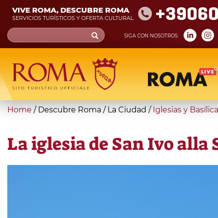
Skip
+39060
VIVE ROMA, DESCUBRE ROMA
to
SERVICIOS TURÍSTICOS Y OFERTA CULTURAL
main
Search
SIGA CON NOSOTROS:
content
form
Búsqueda
You
Home
/
Descubre Roma
/
La Ciudad
/
Iglesias y Basílic
are
here
La iglesia de San Ivo alla