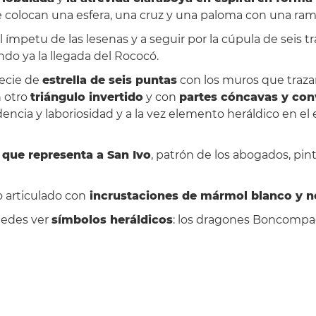
colocan una esfera, una cruz y una paloma con una rama 
 y el ímpetu de las lesenas y a seguir por la cúpula de sei
do ya la llegada del Rococó.
ecie de
estrella de seis puntas
con los muros que trazan
n otro
triángulo invertido
y con
partes cóncavas y con
dencia y laboriosidad y a la vez elemento heráldico en el
 que representa a San Ivo
, patrón de los abogados, pi
o articulado con
incrustaciones de mármol blanco y n
uedes ver
símbolos heráldicos
: los dragones Boncompagn