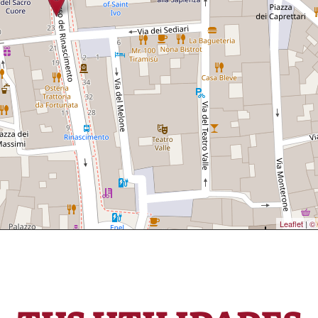
Leaflet
|
© 