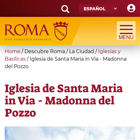
Skip
to
main
Search
content
form
Búsqueda
You
Home
/
Descubre Roma
/
La Ciudad
/
Iglesias y
are
Basílicas
/
Iglesia de Santa Maria in Via - Madonna
del Pozzo
here
Iglesia de Santa Maria
in Via - Madonna del
Pozzo