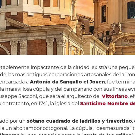
otablemente impactante de la ciudad, existía una pequeñ
 de las más antiguas corporaciones artesanales de la Rom
, encargada a
Antonio da Sangallo el Joven
, fue termi
de la maravillosa cúpula y del campanario con sus líneas 
iuseppe Sacconi, que será el arquitecto del
Vittoriano
, 
 entretanto, en 1741, la iglesia del
Santísimo Nombre d
rmado por un
sótano cuadrado de ladrillos y travertino
,
stala un alto tambor octogonal. La cúpula, “desmesurada” 