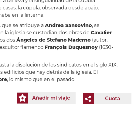
. La belleza y la singularidad de la cúpula
 casas: la cúpula, observada desde abajo,
ba en la linterna.
, que se atribuye a
Andrea Sansovino
, se
n la iglesia se custodian dos obras de
Cavalier
 los dos
Ángeles de Stefano
Maderno
(autor,
escultor flamenco
François Duquesnoy
(1630-
ta la disolución de los sindicatos en el siglo XIX.
dificios que hay detrás de la iglesia. El
bre
, lo mismo que en el pasado.
Añadir mi viaje
Cuota