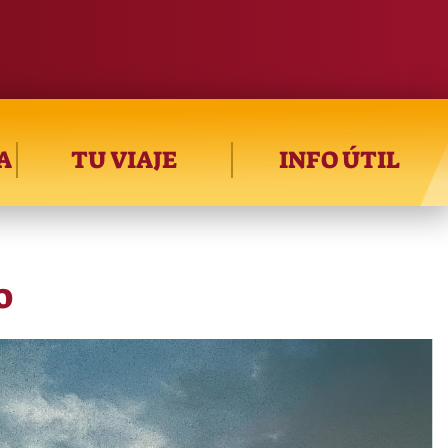
A
TU VIAJE
INFO ÚTIL
o