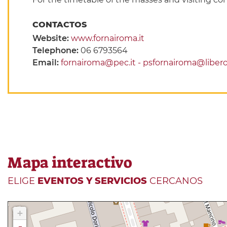
CONTACTOS
Website:
www.fornairoma.it
Telephone:
06 6793564
Email:
fornairoma@pec.it - psfornairoma@libero.
Mapa interactivo
ELIGE
EVENTOS Y SERVICIOS
CERCANOS
+
-