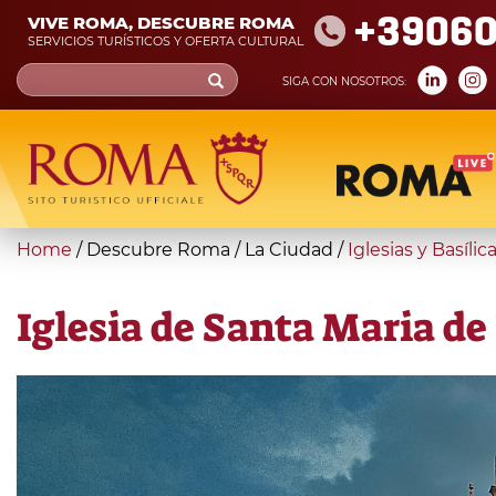
Skip
+39060
VIVE ROMA, DESCUBRE ROMA
to
SERVICIOS TURÍSTICOS Y OFERTA CULTURAL
main
Search
SIGA CON NOSOTROS:
content
form
Búsqueda
You
Home
/
Descubre Roma
/
La Ciudad
/
Iglesias y Basílic
are
here
Iglesia de Santa Maria de 