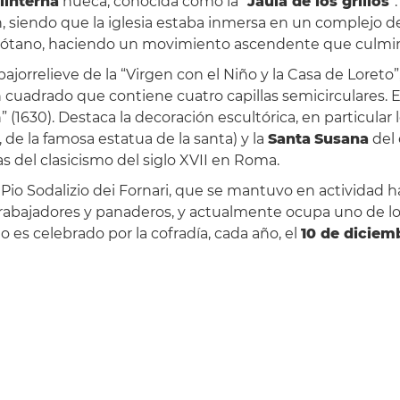
linterna
hueca, conocida como la “
Jaula de los grillos
”
 siendo que la iglesia estaba inmersa en un complejo de
ótano, haciendo un movimiento ascendente que culmina
rrelieve de la “Virgen con el Niño y la Casa de Loreto”
n cuadrado que contiene cuatro capillas semicirculares. E
en” (1630). Destaca la decoración escultórica, en particular
, de la famosa estatua de la santa) y la
Santa
Susana
del 
as del clasicismo del siglo XVII en Roma.
Pio Sodalizio dei Fornari, que se mantuvo en actividad has
rabajadores y panaderos, y actualmente ocupa uno de los e
o es celebrado por la cofradía, cada año, el
10 de diciem