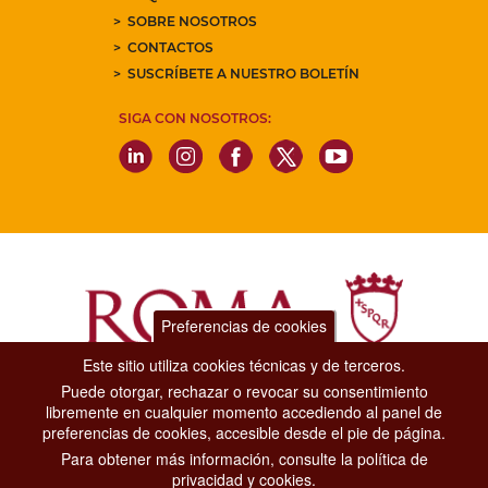
SOBRE NOSOTROS
CONTACTOS
SUSCRÍBETE A NUESTRO BOLETÍN
SIGA CON NOSOTROS:
Preferencias de cookies
Este sitio utiliza cookies técnicas y de terceros.
Puede otorgar, rechazar o revocar su consentimiento
Dipartimento Grandi Eventi, Sport, Turismo e Moda.
libremente en cualquier momento accediendo al panel de
Via di San Basilio, 51
preferencias de cookies, accesible desde el pie de página.
00187 Roma
Para obtener más información, consulte la política de
privacidad y cookies.