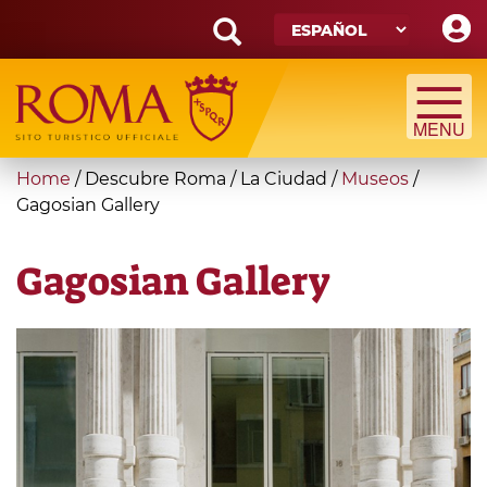
Skip
to
main
Search
content
form
Búsqueda
You
Home
/
Descubre Roma
/
La Ciudad
/
Museos
/
are
Gagosian Gallery
here
Gagosian Gallery