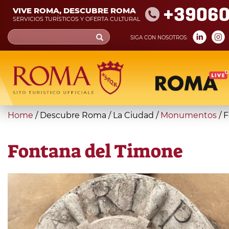
Skip
+39060
VIVE ROMA, DESCUBRE ROMA
to
SERVICIOS TURÍSTICOS Y OFERTA CULTURAL
main
Search
SIGA CON NOSOTROS:
content
form
Búsqueda
You
Home
/
Descubre Roma
/
La Ciudad
/
Monumentos
/
F
are
here
Fontana del Timone