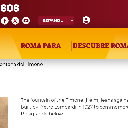
608
ROMA PARA
DESCUBRE ROM
ontana del Timone
The fountain of the Timone (Helm) leans agains
built by Pietro Lombardi in 1927 to commemorate
Ripagrande below.